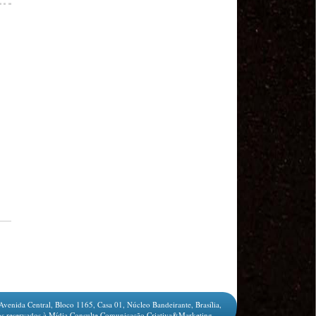
MODAL-LIVE #1 Data-base da categoria rodoviária
e a pandemia de COVID-19 (1/06/2020)
Paulinho, presidente da CNTTL, fala sobre a Greve
dos Caminhoneiros anunciada para o dia 16/12/2019
Paulinho - Presidente da CNTTL
Damaso Dias - RUTA 100 - México
Edel Maria Briones - FENOPADER - Equador
Ricardo Maldonado - Presidente da FUTAC
José Augustin Penilla - Oraganização de Táxi da
Cidade do México
Fermín Umpierres - SNTP - Cuba
Miguel Quezada - ERCO - Equador
Javier Navarro - AST - Espanha
Luis Fernadez - Presidente da Associação dos
Taxistas de Buenos Aires
Randolpah Parra - SITRAMECA - Venezuela
Marisol Fuentes - SNTCIE - Cuba
Milton Ayala Castro - FENOPADER - Equador
Carlos Tinizhañay - ERCO - Equador
Daniel Pallares - CNTP - Panamá
Avenida Central, Bloco 1165, Casa 01, Núcleo Bandeirante, Brasília,
Boris Guerrero - CONUTT - Chile
s reservados à Mídia Consulte Comunicação Criativa&Marketing.