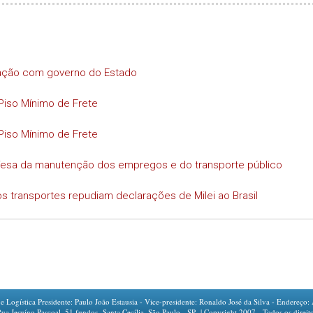
iação com governo do Estado
Piso Mínimo de Frete
Piso Mínimo de Frete
efesa da manutenção dos empregos e do transporte público
s transportes repudiam declarações de Milei ao Brasil
ogística Presidente: Paulo João Estausia - Vice-presidente: Ronaldo José da Silva - Endereço: 
íno Pascoal, 51 fundos -Santa Cecília, São Paulo - SP | Copyright 2007 - Todos os direito