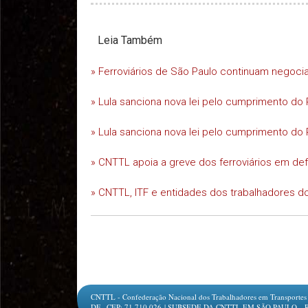
Leia Também
» Ferroviários de São Paulo continuam negoc
» Lula sanciona nova lei pelo cumprimento do 
» Lula sanciona nova lei pelo cumprimento do 
» CNTTL apoia a greve dos ferroviários em d
» CNTTL, ITF e entidades dos trabalhadores do
CNTTL - Confederação Nacional dos Trabalhadores em Transportes e L
DF.- CEP: 71.710.026 | SUBSEDE DA CNTTL EM SÃO PAULO - Rua Jesu