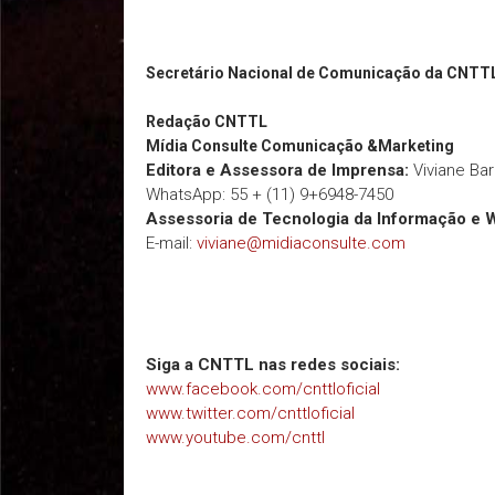
Secretário Nacional de Comunicação da CNTT
Redação
CNTTL
Mídia Consulte Comunicação &Marketing
Editora e Assessora de Imprensa:
Viviane Ba
WhatsApp: 55 + (11) 9+6948-7450
Assessoria de Tecnologia da Informação e 
E-mail:
viviane@midiaconsulte.com
Siga a CNTTL nas redes sociais:
www.facebook.com/cnttloficial
www.twitter.com/cnttloficial
www.youtube.com/cnttl