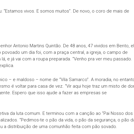
: “Estamos vivos. E somos muitos”. De novo, o coro de mais de
enhor Antonio Martins Quintão. De 48 anos, 47 vividos em Bento, e
ovoado um dia foi, com a praça central, a igreja, o campo de
a lá, e já vai com a roupa preparada. “Venho pra ver meu passado.
xplica.
co – e maldoso – nome de “Vila Samarco”. A moradia, no entanto
smo é voltar para casa de vez. “Vir aqui hoje traz um misto de do
gente. Espero que isso ajude a fazer as empresas se
tiva da luta comum. E terminou com a canção ao “Pai Nosso dos
nalizados. “Pedimos-te o pão da vida, o pão da segurança, o pão d
eu a distribuição de uma comunhão feita com pão sovado.