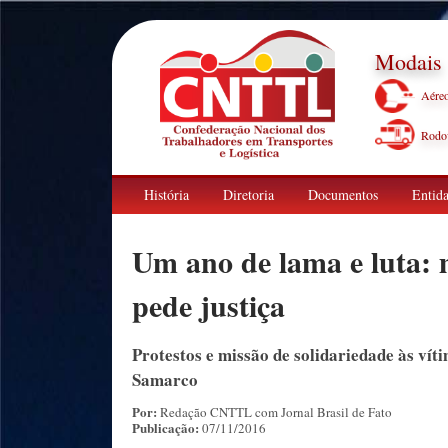
Modais
Aére
Rodov
História
Diretoria
Documentos
Entida
Um ano de lama e luta:
pede justiça
Protestos e missão de solidariedade às v
Samarco
Por:
Redação CNTTL com Jornal Brasil de Fato
Publicação:
07/11/2016