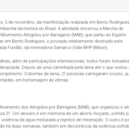
do, 5 de novembro, da manifestação realizada em Bento Rodrigue
iental da história do Brasil. A atividade encerrou a Marcha de
 Movimento Atingidos por Barragens (MAB), que partiu do Espírito
ar em Bento Rodrigues, o povoado inteiramente destruído pelo
da Fundão, da mineradora Samarco (Vale/BHP Billiton).
Minas, além de participações internacionais, todos foram tomado
devastada. Depois de uma caminhada pela lama até o que restou
ompimento. Cobertas de lama, 21 pessoas carregaram cruzes, q
antadas, em homenagem às vítimas.
o Movimento dos Atingidos por Barragens (MAB), que organizou o at
liza 21. Um desses é em memória de um aborto forçado, sofrido p
iolência da água misturada a rejeitos de mineração. O outro é p
ão há duas semanas, também em decorrência da violência sofrid