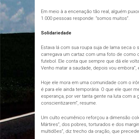
Em meio à a encenação tão real, alguém puxou
1.000 pessoas responde: “somos muitos”.
Solidariedade
Estava lá com sua roupa suja de lama seca o s
carregava um cartaz com uma foto de como o p
futebol. Ele conta que sempre que dá ele volt
Venho matar a saudade, depois vou embora”, e
Hoje ele mora em uma comunidade com o irôni
é para ele ainda temporária. O que ele quer me
esperança, por ver tanta gente na luta com a 
conscientizarem”, resume.
Um culto ecumênico reforçou a dimensão cole
Mártires”, dos pobres, torturados e dos margi
multidões”, diz trecho da oração, que preced