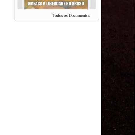
professor da Unisinos e Doutor em Ciências da
Comunicação da USP, Rafael Grohmann, que
coordena uma pesquisa internacional que visa
Todos os Documentos
pressionar as plataformas digitais por melhores
condições de trabalho.
MODAL-LIVE #5 IMPACTOS DA COVID-19 NO
TRABALHO VIÁRIO (15/06/2020)
MODAL-LIVE #5 IMPACTOS DA COVID-19 NO
TRABALHO VIÁRIO (15/06/2020)
MODAL-LIVE #4 A privatização da gestão portuária
e a Pandemia (9/06/2020)
MODAL-LIVE #4 A privatização da gestão portuária
e a Pandemia (9/06/2020)
MODAL-LIVE #3 Impactos da COVID-19 na
aviação (8/06/2020)
MODAL-LIVE #3 Impactos da COVID-19 na
aviação (8/06/2020)
MODAL-LIVE #3 Impactos da COVID-19 na
aviação (8/06/2020)
MODAL-LIVE #3 Impactos da COVID-19 na
aviação (8/06/2020)
MODAL-LIVE #2 Os Impactos da COVID-19 no
Trabalho Metroferroviário (2/06/2020)