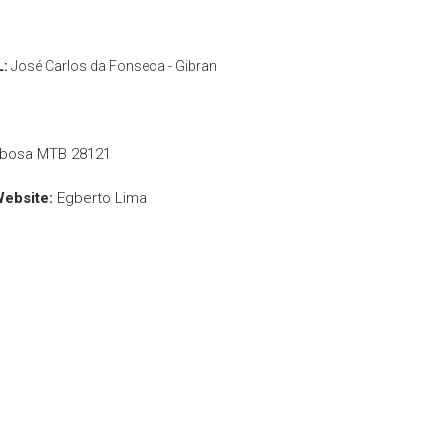
L:
José Carlos da Fonseca - Gibran
rbosa MTB 28121
Website:
Egberto Lima