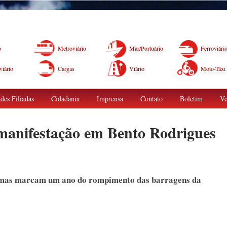
o
Metroviário
Mar/Portuário
Ferroviári
iário
Cargas
Viário
Moto-Táxi
des Filiadas
Cidadania
Imprensa
Contato
Boletim
Ve
 manifestação em Bento Rodrigues
ítimas marcam um ano do rompimento das barragens da