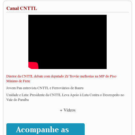
Canal CNTTL
Diretor da CNTTL debate com deputado Zé Trovão melhorias na MP do Piso
Mínimo de Frete
Jovem Pan entrevista CNTTL e Ferroviários de Bauru
Unidade e Luta: Presidente da CNTTL Leva Apoio à Luta Contra o Desrespeito no
Vale do Paraíba
Empresas divulgam fake news para burlar lei do Piso Mínimo de Frete
+ Vídeos
CNTTL e entidades dos caminhoneiros conversam com governo Lula sobre pautas
da categoria
Caminhoneiros prometem paralisação e cobram diálogo com Lula
CNTTL e lideranças de caminhoneiros participam de debate sobre saúde nas