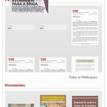
MODAL-LIVE#11 POLÍTICAS PÚBLICAS DE TRANSPORTE
JUVENTUDE DO TRANSPORTE: POR QUE DEVEMOS NOS ORGANIZAR?
Fabio Primo testa positivo para Coronavírus, mas está bem de saúde
Modal-Live#9 Quais são os direitos dos trabalhador@s que contraem a Covid-19 na
pandemia?
Participe da Campanha Fora Bolsonaro
CNTTL e FECOOTAC apoiam Campanha de testes de COVID-19 para
caminhoneiros
MODAL-LIVE#8 - Lideranças sindicais da CNTTL, CGTB e dos caminhoneiros
autônomos e celetistas irão abordar as lutas dos caminhoneiros e os impactos da
pandemia no setor de cargas e nos direitos.
O PAPEL DA ITF E FUTAC NAS LUTAS, EMPREGO, DIREITOS EM
ESCALA GLOBAL E DA DEFESA DA VIDA
Modal-Live #6: Com participação especial do professor da Unisinos e Doutor em
Ciências da Comunicação da USP, Rafael Grohmann, que coordena uma pesquisa
internacional que visa pressionar as plataformas digitais por melhores condições de
Todas as Publicações
trabalho.
MODAL-LIVE #5 IMPACTOS DA COVID-19 NO TRABALHO VIÁRIO
Documentos
(15/06/2020)
MODAL-LIVE #5 IMPACTOS DA COVID-19 NO TRABALHO VIÁRIO
(15/06/2020)
MODAL-LIVE #4 A privatização da gestão portuária e a Pandemia (9/06/2020)