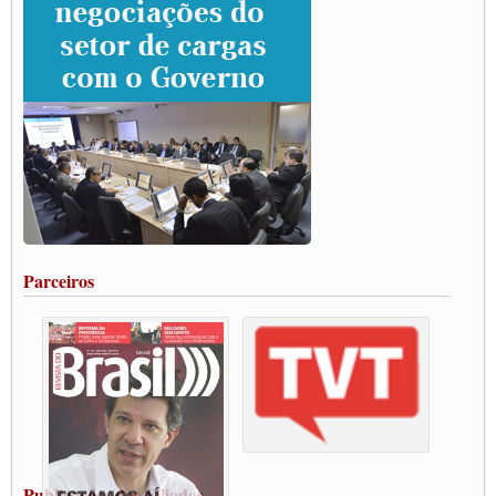
rodovias
Paulinho e Litti debatem política global para transporte rodoviário de cargas na
SUTCRA no Uruguai
Grande Conquista da Categoria transporte de Cargas e Caminhoneiros Autonomos
ENCONTRO INTERNACIONAL EM APOIO A CLASSE TRABALHADORA
DO BRASIL E A ELEIÇÃO 2022
Carta às Brasileiras e aos Brasileiros em Defesa do Estado Democrático de Direito
Paulinho, presidente da CNTTL, faz balanço do 3º Congresso da CNTTL
Caminhoneiros aprovam greve a partir do 1º de novembro
Rodoviários de Feira Santana fazem Assembleia para avaliar proposta de reajuste
salarial
Portuários de Rio Grande fazem paralisação pela vacina
Parceiros
Vacina Já: Lockdown de 24 horas dos trabalhadores em transportes está mantido,
destaca Paulinho
Condutores de Guarulhos farão greve sanitária nesta terça-feira (20)
Paralisação dos Caminhoneiros na #BR285, entrocamento que liga o Mercosul ao
Rio Grande
Caminhoneiros bloqueiam duas faixas na Castello Branco e fazem protesto
Modal-Live #13 Aumento da Violência Contra Mulher e o Adoecimento da Classe
Trabalhadora em Tempos de Pandemia
MODAL-LIVE#12 POLÍTICAS PÚBLICAS DE TRANSPORTE PARA A
CLASSE TRABALHADORA E ELEIÇÕES NA PANDEMIA
Publicações dos Filiados