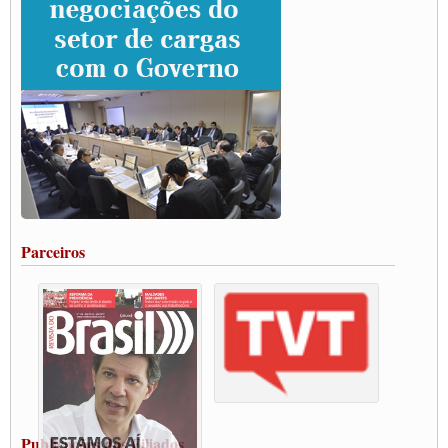
rodovias
Paulinho e Litti debatem política global para transporte rodoviário de cargas na
SUTCRA no Uruguai
Grande Conquista da Categoria transporte de Cargas e Caminhoneiros Autonomos
ENCONTRO INTERNACIONAL EM APOIO A CLASSE TRABALHADORA
DO BRASIL E A ELEIÇÃO 2022
Carta às Brasileiras e aos Brasileiros em Defesa do Estado Democrático de Direito
Paulinho, presidente da CNTTL, faz balanço do 3º Congresso da CNTTL
Caminhoneiros aprovam greve a partir do 1º de novembro
Rodoviários de Feira Santana fazem Assembleia para avaliar proposta de reajuste
salarial
Portuários de Rio Grande fazem paralisação pela vacina
Parceiros
Vacina Já: Lockdown de 24 horas dos trabalhadores em transportes está mantido,
destaca Paulinho
Condutores de Guarulhos farão greve sanitária nesta terça-feira (20)
Paralisação dos Caminhoneiros na #BR285, entrocamento que liga o Mercosul ao
Rio Grande
Caminhoneiros bloqueiam duas faixas na Castello Branco e fazem protesto
Modal-Live #13 Aumento da Violência Contra Mulher e o Adoecimento da Classe
Trabalhadora em Tempos de Pandemia
MODAL-LIVE#12 POLÍTICAS PÚBLICAS DE TRANSPORTE PARA A
CLASSE TRABALHADORA E ELEIÇÕES NA PANDEMIA
Publicações dos Filiados