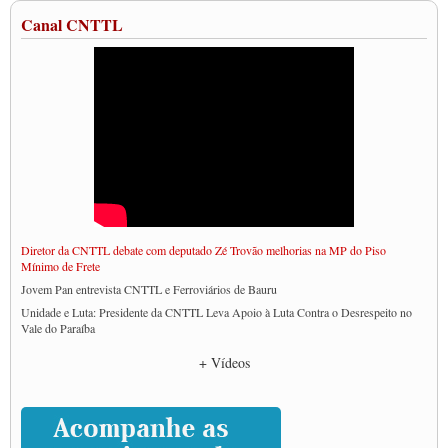
Canal CNTTL
Diretor da CNTTL debate com deputado Zé Trovão melhorias na MP do Piso
Mínimo de Frete
Jovem Pan entrevista CNTTL e Ferroviários de Bauru
Unidade e Luta: Presidente da CNTTL Leva Apoio à Luta Contra o Desrespeito no
Vale do Paraíba
Empresas divulgam fake news para burlar lei do Piso Mínimo de Frete
+ Vídeos
CNTTL e entidades dos caminhoneiros conversam com governo Lula sobre pautas
da categoria
Caminhoneiros prometem paralisação e cobram diálogo com Lula
CNTTL e lideranças de caminhoneiros participam de debate sobre saúde nas