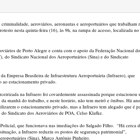
criminalidade, aeroviários, aeronautas e aeroportuários que trabalham 
otesto nesta quinta-feira (16), às 9h, na rampa de acesso, localizada no
oviários de Porto Alegre e conta com o apoio da Federação Nacional d
 do Sindicato Nacional dos Aeroportuários (Sina) e do Sindicato
da Empresa Brasileira de Infraestrutura Aeroportuária (Infraero), que
to ao estacionamento privado.
eirizada na Infraero foi covardemente assassinada porque estacionou 
 2 da manhã do trabalho, e neste horário, não tem metrô e ônibus. Há an
utilizarem o estacionamento privado, mas a Infraero tem alegado que é p
e do Sindicato dos Aeroviários de POA, Celso Klafke.
o Policial, que funcionava nas imediações do Salgado Filho. “Há cerca 
situação, a Infraero reduziu os postos de segurança patrimonial”,
eroportuários (Sina), Marco Antônio Pinheiro.