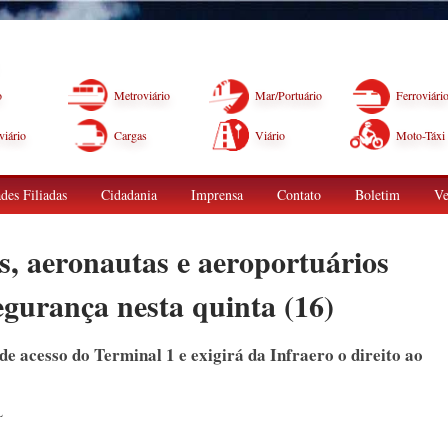
o
Metroviário
Mar/Portuário
Ferroviári
iário
Cargas
Viário
Moto-Táxi
des Filiadas
Cidadania
Imprensa
Contato
Boletim
Ve
s, aeronautas e aeroportuários
egurança nesta quinta (16)
e acesso do Terminal 1 e exigirá da Infraero o direito ao
L