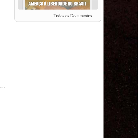
professor da Unisinos e Doutor em Ciências da
Comunicação da USP, Rafael Grohmann, que
coordena uma pesquisa internacional que visa
Todos os Documentos
pressionar as plataformas digitais por melhores
condições de trabalho.
MODAL-LIVE #5 IMPACTOS DA COVID-19 NO
TRABALHO VIÁRIO (15/06/2020)
MODAL-LIVE #5 IMPACTOS DA COVID-19 NO
TRABALHO VIÁRIO (15/06/2020)
MODAL-LIVE #4 A privatização da gestão portuária
e a Pandemia (9/06/2020)
MODAL-LIVE #4 A privatização da gestão portuária
e a Pandemia (9/06/2020)
MODAL-LIVE #3 Impactos da COVID-19 na
aviação (8/06/2020)
MODAL-LIVE #3 Impactos da COVID-19 na
aviação (8/06/2020)
MODAL-LIVE #3 Impactos da COVID-19 na
aviação (8/06/2020)
MODAL-LIVE #3 Impactos da COVID-19 na
aviação (8/06/2020)
MODAL-LIVE #2 Os Impactos da COVID-19 no
Trabalho Metroferroviário (2/06/2020)