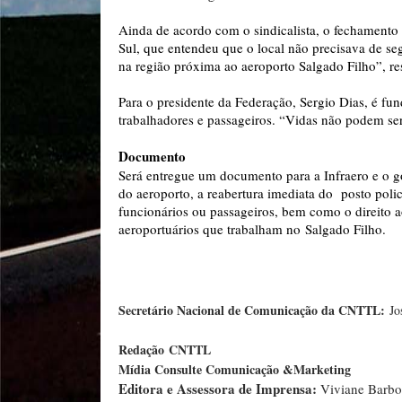
Ainda de acordo com o sindicalista, o fechamento 
Sul, que entendeu que o local não precisava de se
na região próxima ao aeroporto Salgado Filho”, res
Para o presidente da Federação, Sergio Dias, é f
trabalhadores e passageiros. “Vidas não podem ser 
Documento
Será entregue um documento para a Infraero e o 
do aeroporto, a reabertura imediata do posto polic
funcionários ou passageiros, bem como o direito a
aeroportuários que trabalham no Salgado Filho.
Secretário Nacional de Comunicação da CNTTL:
Jo
Redação
CNTTL
Mídia Consulte Comunicação &Marketing
Editora e Assessora de Imprensa:
Viviane Barb