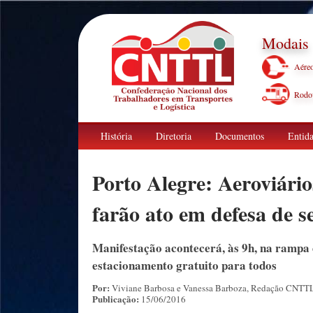
Modais
Aére
Rodov
História
Diretoria
Documentos
Entida
Porto Alegre: Aeroviário
farão ato em defesa de s
Manifestação acontecerá, às 9h, na rampa d
estacionamento gratuito para todos
Por:
Viviane Barbosa e Vanessa Barboza, Redação CNTT
Publicação:
15/06/2016