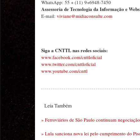
WhatsApp: 55 + (11) 9+6948-7450
Assessoria de Tecnologia da Informação e Websi
E-mail:
viviane@midiaconsulte.com
Siga a CNTTL nas redes sociais:
www.facebook.com/cnttloficial
www.twitter.com/cnttloficial
www.youtube.com/cnttl
Leia Também
» Ferroviários de São Paulo continuam negociaçã
» Lula sanciona nova lei pelo cumprimento do Pis