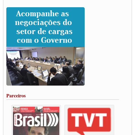
da categoria
Caminhoneiros prometem paralisação e cobram diálogo com Lula
CNTTL e lideranças de caminhoneiros participam de debate sobre saúde nas
rodovias
Paulinho e Litti debatem política global para transporte rodoviário de cargas na
SUTCRA no Uruguai
Grande Conquista da Categoria transporte de Cargas e Caminhoneiros Autonomos
ENCONTRO INTERNACIONAL EM APOIO A CLASSE TRABALHADORA
DO BRASIL E A ELEIÇÃO 2022
Carta às Brasileiras e aos Brasileiros em Defesa do Estado Democrático de Direito
Paulinho, presidente da CNTTL, faz balanço do 3º Congresso da CNTTL
Caminhoneiros aprovam greve a partir do 1º de novembro
Rodoviários de Feira Santana fazem Assembleia para avaliar proposta de reajuste
salarial
Portuários de Rio Grande fazem paralisação pela vacina
Parceiros
Vacina Já: Lockdown de 24 horas dos trabalhadores em transportes está mantido,
destaca Paulinho
Condutores de Guarulhos farão greve sanitária nesta terça-feira (20)
Paralisação dos Caminhoneiros na #BR285, entrocamento que liga o Mercosul ao
Rio Grande
Caminhoneiros bloqueiam duas faixas na Castello Branco e fazem protesto
Modal-Live #13 Aumento da Violência Contra Mulher e o Adoecimento da Classe