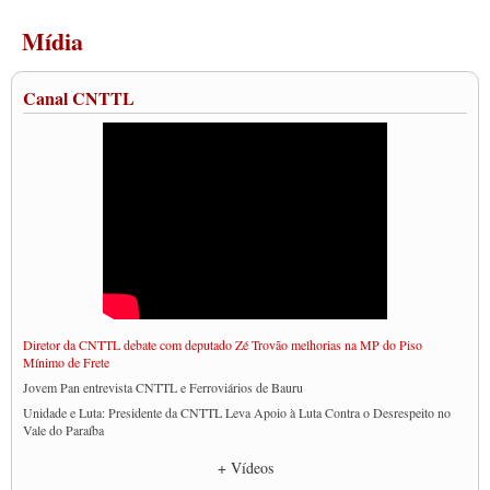
Mídia
Canal CNTTL
Diretor da CNTTL debate com deputado Zé Trovão melhorias na MP do Piso
Mínimo de Frete
Jovem Pan entrevista CNTTL e Ferroviários de Bauru
Unidade e Luta: Presidente da CNTTL Leva Apoio à Luta Contra o Desrespeito no
Vale do Paraíba
Empresas divulgam fake news para burlar lei do Piso Mínimo de Frete
+ Vídeos
CNTTL e entidades dos caminhoneiros conversam com governo Lula sobre pautas