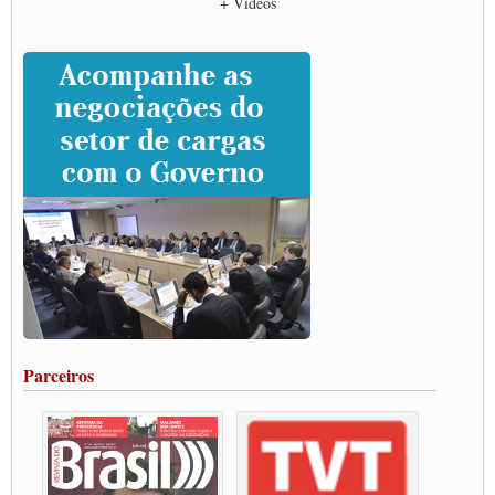
+ Vídeos
CNTTL e entidades dos caminhoneiros conversam com governo Lula sobre pautas
da categoria
Caminhoneiros prometem paralisação e cobram diálogo com Lula
CNTTL e lideranças de caminhoneiros participam de debate sobre saúde nas
rodovias
Paulinho e Litti debatem política global para transporte rodoviário de cargas na
SUTCRA no Uruguai
Grande Conquista da Categoria transporte de Cargas e Caminhoneiros Autonomos
ENCONTRO INTERNACIONAL EM APOIO A CLASSE TRABALHADORA
DO BRASIL E A ELEIÇÃO 2022
Carta às Brasileiras e aos Brasileiros em Defesa do Estado Democrático de Direito
Paulinho, presidente da CNTTL, faz balanço do 3º Congresso da CNTTL
Caminhoneiros aprovam greve a partir do 1º de novembro
Rodoviários de Feira Santana fazem Assembleia para avaliar proposta de reajuste
salarial
Portuários de Rio Grande fazem paralisação pela vacina
Parceiros
Vacina Já: Lockdown de 24 horas dos trabalhadores em transportes está mantido,
destaca Paulinho
Condutores de Guarulhos farão greve sanitária nesta terça-feira (20)
Paralisação dos Caminhoneiros na #BR285, entrocamento que liga o Mercosul ao
Rio Grande