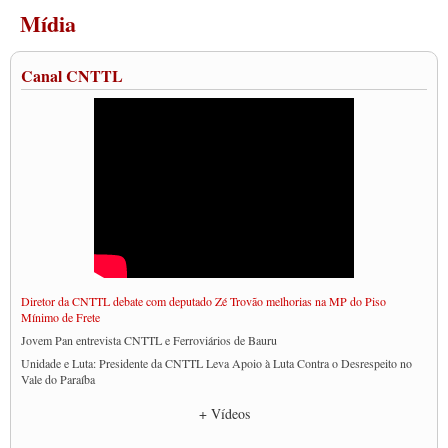
Mídia
Canal CNTTL
Diretor da CNTTL debate com deputado Zé Trovão melhorias na MP do Piso
Mínimo de Frete
Jovem Pan entrevista CNTTL e Ferroviários de Bauru
Unidade e Luta: Presidente da CNTTL Leva Apoio à Luta Contra o Desrespeito no
Vale do Paraíba
Empresas divulgam fake news para burlar lei do Piso Mínimo de Frete
+ Vídeos
CNTTL e entidades dos caminhoneiros conversam com governo Lula sobre pautas
da categoria