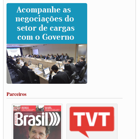
Caminhoneiros prometem paralisação e cobram diálogo com Lula
CNTTL e lideranças de caminhoneiros participam de debate sobre saúde nas
rodovias
Paulinho e Litti debatem política global para transporte rodoviário de cargas na
SUTCRA no Uruguai
Grande Conquista da Categoria transporte de Cargas e Caminhoneiros Autonomos
ENCONTRO INTERNACIONAL EM APOIO A CLASSE TRABALHADORA
DO BRASIL E A ELEIÇÃO 2022
Carta às Brasileiras e aos Brasileiros em Defesa do Estado Democrático de Direito
Paulinho, presidente da CNTTL, faz balanço do 3º Congresso da CNTTL
Caminhoneiros aprovam greve a partir do 1º de novembro
Rodoviários de Feira Santana fazem Assembleia para avaliar proposta de reajuste
salarial
Portuários de Rio Grande fazem paralisação pela vacina
Parceiros
Vacina Já: Lockdown de 24 horas dos trabalhadores em transportes está mantido,
destaca Paulinho
Condutores de Guarulhos farão greve sanitária nesta terça-feira (20)
Paralisação dos Caminhoneiros na #BR285, entrocamento que liga o Mercosul ao
Rio Grande
Caminhoneiros bloqueiam duas faixas na Castello Branco e fazem protesto
Modal-Live #13 Aumento da Violência Contra Mulher e o Adoecimento da Classe