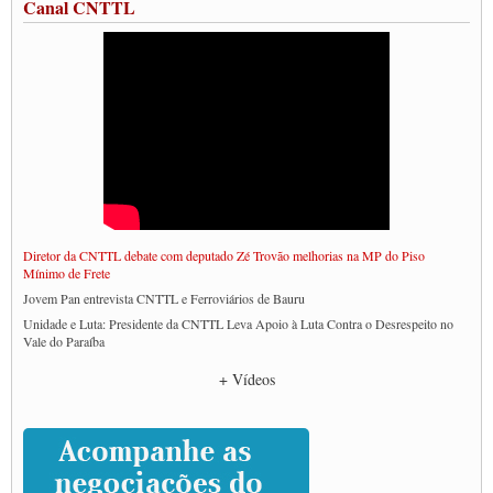
Canal CNTTL
Diretor da CNTTL debate com deputado Zé Trovão melhorias na MP do Piso
Mínimo de Frete
Jovem Pan entrevista CNTTL e Ferroviários de Bauru
Unidade e Luta: Presidente da CNTTL Leva Apoio à Luta Contra o Desrespeito no
Vale do Paraíba
Empresas divulgam fake news para burlar lei do Piso Mínimo de Frete
+ Vídeos
CNTTL e entidades dos caminhoneiros conversam com governo Lula sobre pautas
da categoria
Caminhoneiros prometem paralisação e cobram diálogo com Lula
CNTTL e lideranças de caminhoneiros participam de debate sobre saúde nas
rodovias