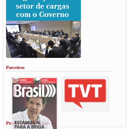
Paulinho e Litti debatem política global para transporte rodoviário de cargas na
SUTCRA no Uruguai
Grande Conquista da Categoria transporte de Cargas e Caminhoneiros Autonomos
ENCONTRO INTERNACIONAL EM APOIO A CLASSE TRABALHADORA
DO BRASIL E A ELEIÇÃO 2022
Carta às Brasileiras e aos Brasileiros em Defesa do Estado Democrático de Direito
Paulinho, presidente da CNTTL, faz balanço do 3º Congresso da CNTTL
Caminhoneiros aprovam greve a partir do 1º de novembro
Rodoviários de Feira Santana fazem Assembleia para avaliar proposta de reajuste
salarial
Portuários de Rio Grande fazem paralisação pela vacina
Parceiros
Vacina Já: Lockdown de 24 horas dos trabalhadores em transportes está mantido,
destaca Paulinho
Condutores de Guarulhos farão greve sanitária nesta terça-feira (20)
Paralisação dos Caminhoneiros na #BR285, entrocamento que liga o Mercosul ao
Rio Grande
Caminhoneiros bloqueiam duas faixas na Castello Branco e fazem protesto
Modal-Live #13 Aumento da Violência Contra Mulher e o Adoecimento da Classe
Trabalhadora em Tempos de Pandemia
MODAL-LIVE#12 POLÍTICAS PÚBLICAS DE TRANSPORTE PARA A
CLASSE TRABALHADORA E ELEIÇÕES NA PANDEMIA
Publicações dos Filiados
MODAL-LIVE#11 POLÍTICAS PÚBLICAS DE TRANSPORTE