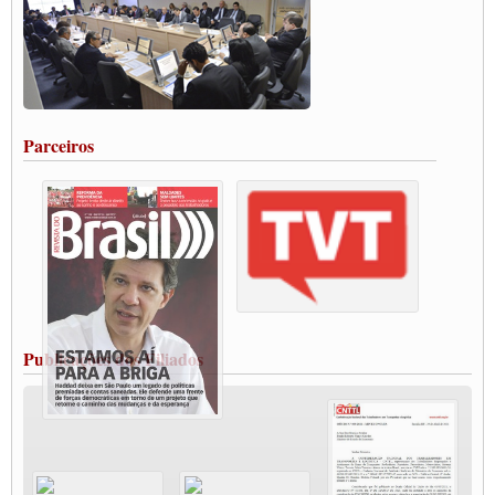
Carta às Brasileiras e aos Brasileiros em Defesa do Estado Democrático de Direito
Paulinho, presidente da CNTTL, faz balanço do 3º Congresso da CNTTL
Caminhoneiros aprovam greve a partir do 1º de novembro
Rodoviários de Feira Santana fazem Assembleia para avaliar proposta de reajuste
salarial
Portuários de Rio Grande fazem paralisação pela vacina
Parceiros
Vacina Já: Lockdown de 24 horas dos trabalhadores em transportes está mantido,
destaca Paulinho
Condutores de Guarulhos farão greve sanitária nesta terça-feira (20)
Paralisação dos Caminhoneiros na #BR285, entrocamento que liga o Mercosul ao
Rio Grande
Caminhoneiros bloqueiam duas faixas na Castello Branco e fazem protesto
Modal-Live #13 Aumento da Violência Contra Mulher e o Adoecimento da Classe
Trabalhadora em Tempos de Pandemia
MODAL-LIVE#12 POLÍTICAS PÚBLICAS DE TRANSPORTE PARA A
CLASSE TRABALHADORA E ELEIÇÕES NA PANDEMIA
Publicações dos Filiados
MODAL-LIVE#11 POLÍTICAS PÚBLICAS DE TRANSPORTE
JUVENTUDE DO TRANSPORTE: POR QUE DEVEMOS NOS ORGANIZAR?
Fabio Primo testa positivo para Coronavírus, mas está bem de saúde
Modal-Live#9 Quais são os direitos dos trabalhador@s que contraem a Covid-19 na
pandemia?