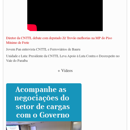
Diretor da CNTTL debate com deputado Zé Trovão melhorias na MP do Piso
Mínimo de Frete
Jovem Pan entrevista CNTTL e Ferroviários de Bauru
Unidade e Luta: Presidente da CNTTL Leva Apoio à Luta Contra o Desrespeito no
Vale do Paraíba
Empresas divulgam fake news para burlar lei do Piso Mínimo de Frete
+ Vídeos
CNTTL e entidades dos caminhoneiros conversam com governo Lula sobre pautas
da categoria
Caminhoneiros prometem paralisação e cobram diálogo com Lula
CNTTL e lideranças de caminhoneiros participam de debate sobre saúde nas
rodovias
Paulinho e Litti debatem política global para transporte rodoviário de cargas na
SUTCRA no Uruguai
Grande Conquista da Categoria transporte de Cargas e Caminhoneiros Autonomos
ENCONTRO INTERNACIONAL EM APOIO A CLASSE TRABALHADORA
DO BRASIL E A ELEIÇÃO 2022