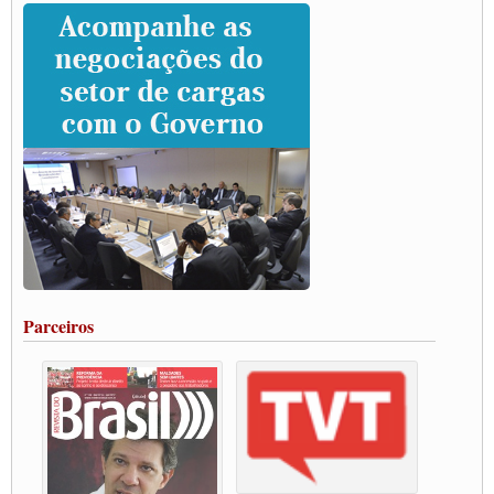
Caminhoneiros prometem paralisação e cobram diálogo com Lula
CNTTL e lideranças de caminhoneiros participam de debate sobre saúde nas
rodovias
Paulinho e Litti debatem política global para transporte rodoviário de cargas na
SUTCRA no Uruguai
Grande Conquista da Categoria transporte de Cargas e Caminhoneiros Autonomos
ENCONTRO INTERNACIONAL EM APOIO A CLASSE TRABALHADORA
DO BRASIL E A ELEIÇÃO 2022
Carta às Brasileiras e aos Brasileiros em Defesa do Estado Democrático de Direito
Paulinho, presidente da CNTTL, faz balanço do 3º Congresso da CNTTL
Caminhoneiros aprovam greve a partir do 1º de novembro
Rodoviários de Feira Santana fazem Assembleia para avaliar proposta de reajuste
salarial
Portuários de Rio Grande fazem paralisação pela vacina
Parceiros
Vacina Já: Lockdown de 24 horas dos trabalhadores em transportes está mantido,
destaca Paulinho
Condutores de Guarulhos farão greve sanitária nesta terça-feira (20)
Paralisação dos Caminhoneiros na #BR285, entrocamento que liga o Mercosul ao
Rio Grande
Caminhoneiros bloqueiam duas faixas na Castello Branco e fazem protesto
Modal-Live #13 Aumento da Violência Contra Mulher e o Adoecimento da Classe
Trabalhadora em Tempos de Pandemia