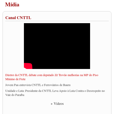
Mídia
Canal CNTTL
Diretor da CNTTL debate com deputado Zé Trovão melhorias na MP do Piso
Mínimo de Frete
Jovem Pan entrevista CNTTL e Ferroviários de Bauru
Unidade e Luta: Presidente da CNTTL Leva Apoio à Luta Contra o Desrespeito no
Vale do Paraíba
Empresas divulgam fake news para burlar lei do Piso Mínimo de Frete
+ Vídeos
CNTTL e entidades dos caminhoneiros conversam com governo Lula sobre pautas
da categoria