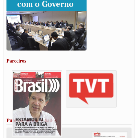
Grande Conquista da Categoria transporte de Cargas e Caminhoneiros Autonomos
ENCONTRO INTERNACIONAL EM APOIO A CLASSE TRABALHADORA
DO BRASIL E A ELEIÇÃO 2022
Carta às Brasileiras e aos Brasileiros em Defesa do Estado Democrático de Direito
Paulinho, presidente da CNTTL, faz balanço do 3º Congresso da CNTTL
Caminhoneiros aprovam greve a partir do 1º de novembro
Rodoviários de Feira Santana fazem Assembleia para avaliar proposta de reajuste
salarial
Portuários de Rio Grande fazem paralisação pela vacina
Parceiros
Vacina Já: Lockdown de 24 horas dos trabalhadores em transportes está mantido,
destaca Paulinho
Condutores de Guarulhos farão greve sanitária nesta terça-feira (20)
Paralisação dos Caminhoneiros na #BR285, entrocamento que liga o Mercosul ao
Rio Grande
Caminhoneiros bloqueiam duas faixas na Castello Branco e fazem protesto
Modal-Live #13 Aumento da Violência Contra Mulher e o Adoecimento da Classe
Trabalhadora em Tempos de Pandemia
MODAL-LIVE#12 POLÍTICAS PÚBLICAS DE TRANSPORTE PARA A
CLASSE TRABALHADORA E ELEIÇÕES NA PANDEMIA
Publicações dos Filiados
MODAL-LIVE#11 POLÍTICAS PÚBLICAS DE TRANSPORTE
JUVENTUDE DO TRANSPORTE: POR QUE DEVEMOS NOS ORGANIZAR?