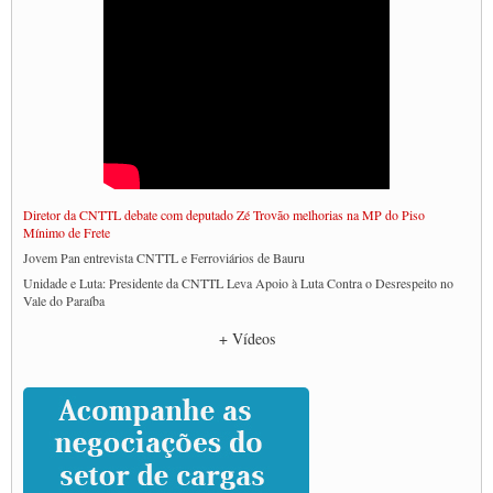
Diretor da CNTTL debate com deputado Zé Trovão melhorias na MP do Piso
Mínimo de Frete
Jovem Pan entrevista CNTTL e Ferroviários de Bauru
Unidade e Luta: Presidente da CNTTL Leva Apoio à Luta Contra o Desrespeito no
Vale do Paraíba
Empresas divulgam fake news para burlar lei do Piso Mínimo de Frete
+ Vídeos
CNTTL e entidades dos caminhoneiros conversam com governo Lula sobre pautas
da categoria
Caminhoneiros prometem paralisação e cobram diálogo com Lula
CNTTL e lideranças de caminhoneiros participam de debate sobre saúde nas
rodovias
Paulinho e Litti debatem política global para transporte rodoviário de cargas na
SUTCRA no Uruguai