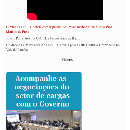
Diretor da CNTTL debate com deputado Zé Trovão melhorias na MP do Piso
Mínimo de Frete
Jovem Pan entrevista CNTTL e Ferroviários de Bauru
Unidade e Luta: Presidente da CNTTL Leva Apoio à Luta Contra o Desrespeito no
Vale do Paraíba
Empresas divulgam fake news para burlar lei do Piso Mínimo de Frete
+ Vídeos
CNTTL e entidades dos caminhoneiros conversam com governo Lula sobre pautas
da categoria
Caminhoneiros prometem paralisação e cobram diálogo com Lula
CNTTL e lideranças de caminhoneiros participam de debate sobre saúde nas
rodovias
Paulinho e Litti debatem política global para transporte rodoviário de cargas na
SUTCRA no Uruguai
Grande Conquista da Categoria transporte de Cargas e Caminhoneiros Autonomos
ENCONTRO INTERNACIONAL EM APOIO A CLASSE TRABALHADORA
DO BRASIL E A ELEIÇÃO 2022
Carta às Brasileiras e aos Brasileiros em Defesa do Estado Democrático de Direito
Paulinho, presidente da CNTTL, faz balanço do 3º Congresso da CNTTL