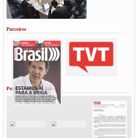
Caminhoneiros aprovam greve a partir do 1º de novembro
Rodoviários de Feira Santana fazem Assembleia para avaliar proposta de reajuste
salarial
Portuários de Rio Grande fazem paralisação pela vacina
Parceiros
Vacina Já: Lockdown de 24 horas dos trabalhadores em transportes está mantido,
destaca Paulinho
Condutores de Guarulhos farão greve sanitária nesta terça-feira (20)
Paralisação dos Caminhoneiros na #BR285, entrocamento que liga o Mercosul ao
Rio Grande
Caminhoneiros bloqueiam duas faixas na Castello Branco e fazem protesto
Modal-Live #13 Aumento da Violência Contra Mulher e o Adoecimento da Classe
Trabalhadora em Tempos de Pandemia
MODAL-LIVE#12 POLÍTICAS PÚBLICAS DE TRANSPORTE PARA A
CLASSE TRABALHADORA E ELEIÇÕES NA PANDEMIA
Publicações dos Filiados
MODAL-LIVE#11 POLÍTICAS PÚBLICAS DE TRANSPORTE
JUVENTUDE DO TRANSPORTE: POR QUE DEVEMOS NOS ORGANIZAR?
Fabio Primo testa positivo para Coronavírus, mas está bem de saúde
Modal-Live#9 Quais são os direitos dos trabalhador@s que contraem a Covid-19 na
pandemia?
Participe da Campanha Fora Bolsonaro
CNTTL e FECOOTAC apoiam Campanha de testes de COVID-19 para