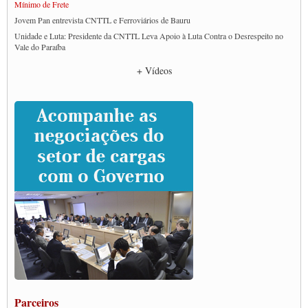
Mínimo de Frete
Jovem Pan entrevista CNTTL e Ferroviários de Bauru
Unidade e Luta: Presidente da CNTTL Leva Apoio à Luta Contra o Desrespeito no
Vale do Paraíba
Empresas divulgam fake news para burlar lei do Piso Mínimo de Frete
+ Vídeos
CNTTL e entidades dos caminhoneiros conversam com governo Lula sobre pautas
da categoria
Caminhoneiros prometem paralisação e cobram diálogo com Lula
CNTTL e lideranças de caminhoneiros participam de debate sobre saúde nas
rodovias
Paulinho e Litti debatem política global para transporte rodoviário de cargas na
SUTCRA no Uruguai
Grande Conquista da Categoria transporte de Cargas e Caminhoneiros Autonomos
ENCONTRO INTERNACIONAL EM APOIO A CLASSE TRABALHADORA
DO BRASIL E A ELEIÇÃO 2022
Carta às Brasileiras e aos Brasileiros em Defesa do Estado Democrático de Direito
Paulinho, presidente da CNTTL, faz balanço do 3º Congresso da CNTTL
Caminhoneiros aprovam greve a partir do 1º de novembro
Rodoviários de Feira Santana fazem Assembleia para avaliar proposta de reajuste
salarial
Portuários de Rio Grande fazem paralisação pela vacina
Parceiros
Vacina Já: Lockdown de 24 horas dos trabalhadores em transportes está mantido,