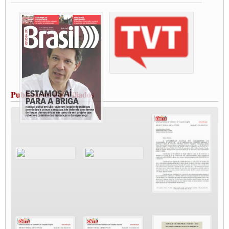
destaca Paulinho
Condutores de Guarulhos farão greve sanitária nesta terça-feira (20)
Paralisação dos Caminhoneiros na #BR285, entrocamento que liga o Mercosul ao
Rio Grande
Caminhoneiros bloqueiam duas faixas na Castello Branco e fazem protesto
Modal-Live #13 Aumento da Violência Contra Mulher e o Adoecimento da Classe
Trabalhadora em Tempos de Pandemia
MODAL-LIVE#12 POLÍTICAS PÚBLICAS DE TRANSPORTE PARA A
CLASSE TRABALHADORA E ELEIÇÕES NA PANDEMIA
Publicações dos Filiados
MODAL-LIVE#11 POLÍTICAS PÚBLICAS DE TRANSPORTE
JUVENTUDE DO TRANSPORTE: POR QUE DEVEMOS NOS ORGANIZAR?
Fabio Primo testa positivo para Coronavírus, mas está bem de saúde
Modal-Live#9 Quais são os direitos dos trabalhador@s que contraem a Covid-19 na
pandemia?
Participe da Campanha Fora Bolsonaro
CNTTL e FECOOTAC apoiam Campanha de testes de COVID-19 para
caminhoneiros
MODAL-LIVE#8 - Lideranças sindicais da CNTTL, CGTB e dos caminhoneiros
autônomos e celetistas irão abordar as lutas dos caminhoneiros e os impactos da
pandemia no setor de cargas e nos direitos.
O PAPEL DA ITF E FUTAC NAS LUTAS, EMPREGO, DIREITOS EM
ESCALA GLOBAL E DA DEFESA DA VIDA