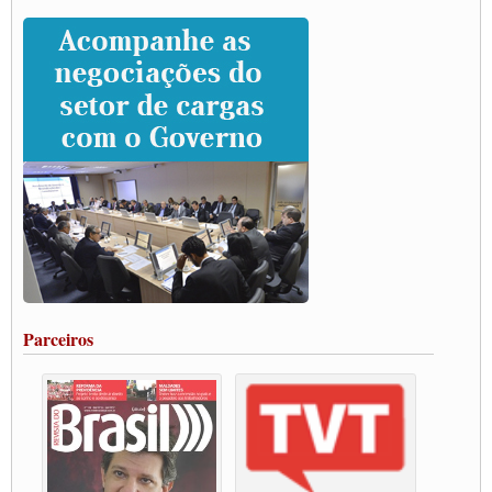
Caminhoneiros prometem paralisação e cobram diálogo com Lula
CNTTL e lideranças de caminhoneiros participam de debate sobre saúde nas
rodovias
Paulinho e Litti debatem política global para transporte rodoviário de cargas na
SUTCRA no Uruguai
Grande Conquista da Categoria transporte de Cargas e Caminhoneiros Autonomos
ENCONTRO INTERNACIONAL EM APOIO A CLASSE TRABALHADORA
DO BRASIL E A ELEIÇÃO 2022
Carta às Brasileiras e aos Brasileiros em Defesa do Estado Democrático de Direito
Paulinho, presidente da CNTTL, faz balanço do 3º Congresso da CNTTL
Caminhoneiros aprovam greve a partir do 1º de novembro
Rodoviários de Feira Santana fazem Assembleia para avaliar proposta de reajuste
salarial
Portuários de Rio Grande fazem paralisação pela vacina
Parceiros
Vacina Já: Lockdown de 24 horas dos trabalhadores em transportes está mantido,
destaca Paulinho
Condutores de Guarulhos farão greve sanitária nesta terça-feira (20)
Paralisação dos Caminhoneiros na #BR285, entrocamento que liga o Mercosul ao
Rio Grande
Caminhoneiros bloqueiam duas faixas na Castello Branco e fazem protesto
Modal-Live #13 Aumento da Violência Contra Mulher e o Adoecimento da Classe