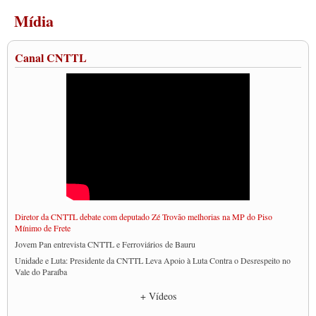
Mídia
Canal CNTTL
Diretor da CNTTL debate com deputado Zé Trovão melhorias na MP do Piso
Mínimo de Frete
Jovem Pan entrevista CNTTL e Ferroviários de Bauru
Unidade e Luta: Presidente da CNTTL Leva Apoio à Luta Contra o Desrespeito no
Vale do Paraíba
Empresas divulgam fake news para burlar lei do Piso Mínimo de Frete
+ Vídeos
CNTTL e entidades dos caminhoneiros conversam com governo Lula sobre pautas
da categoria