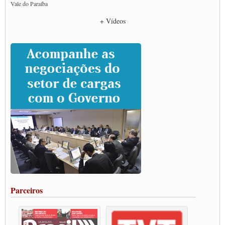
Vale do Paraíba
Empresas divulgam fake news para burlar lei do Piso Mínimo de Frete
+ Vídeos
CNTTL e entidades dos caminhoneiros conversam com governo Lula sobre pautas
da categoria
Caminhoneiros prometem paralisação e cobram diálogo com Lula
CNTTL e lideranças de caminhoneiros participam de debate sobre saúde nas
rodovias
Paulinho e Litti debatem política global para transporte rodoviário de cargas na
SUTCRA no Uruguai
Grande Conquista da Categoria transporte de Cargas e Caminhoneiros Autonomos
ENCONTRO INTERNACIONAL EM APOIO A CLASSE TRABALHADORA
DO BRASIL E A ELEIÇÃO 2022
Carta às Brasileiras e aos Brasileiros em Defesa do Estado Democrático de Direito
Paulinho, presidente da CNTTL, faz balanço do 3º Congresso da CNTTL
Caminhoneiros aprovam greve a partir do 1º de novembro
Rodoviários de Feira Santana fazem Assembleia para avaliar proposta de reajuste
salarial
Portuários de Rio Grande fazem paralisação pela vacina
Parceiros
Vacina Já: Lockdown de 24 horas dos trabalhadores em transportes está mantido,
destaca Paulinho
Condutores de Guarulhos farão greve sanitária nesta terça-feira (20)
Paralisação dos Caminhoneiros na #BR285, entrocamento que liga o Mercosul ao