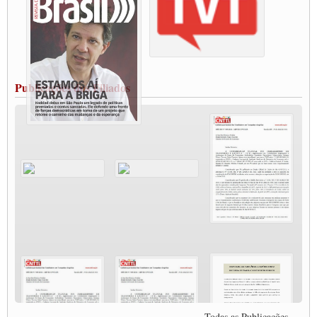
Rio Grande
Caminhoneiros bloqueiam duas faixas na Castello Branco e fazem protesto
Modal-Live #13 Aumento da Violência Contra Mulher e o Adoecimento da Classe
Trabalhadora em Tempos de Pandemia
MODAL-LIVE#12 POLÍTICAS PÚBLICAS DE TRANSPORTE PARA A
CLASSE TRABALHADORA E ELEIÇÕES NA PANDEMIA
Publicações dos Filiados
MODAL-LIVE#11 POLÍTICAS PÚBLICAS DE TRANSPORTE
JUVENTUDE DO TRANSPORTE: POR QUE DEVEMOS NOS ORGANIZAR?
Fabio Primo testa positivo para Coronavírus, mas está bem de saúde
Modal-Live#9 Quais são os direitos dos trabalhador@s que contraem a Covid-19 na
pandemia?
Participe da Campanha Fora Bolsonaro
CNTTL e FECOOTAC apoiam Campanha de testes de COVID-19 para
caminhoneiros
MODAL-LIVE#8 - Lideranças sindicais da CNTTL, CGTB e dos caminhoneiros
autônomos e celetistas irão abordar as lutas dos caminhoneiros e os impactos da
pandemia no setor de cargas e nos direitos.
O PAPEL DA ITF E FUTAC NAS LUTAS, EMPREGO, DIREITOS EM
ESCALA GLOBAL E DA DEFESA DA VIDA
Modal-Live #6: Com participação especial do professor da Unisinos e Doutor em
Ciências da Comunicação da USP, Rafael Grohmann, que coordena uma pesquisa
internacional que visa pressionar as plataformas digitais por melhores condições de
Todas as Publicações