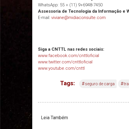
WhatsApp: 55 + (11) 9+6948-7450
Assessoria de Tecnologia da Informação e 
E-mail:
viviane@midiaconsulte.com
Siga a CNTTL nas redes sociais:
www.facebook.com/cnttloficial
www.twitter.com/cnttloficial
www.youtube.com/cnttl
Tags:
#
#
seguro de carga
tr
Leia Também