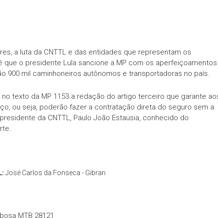
es, a luta da CNTTL e das entidades que representam os
é que o presidente Lula sancione a MP com os aperfeiçoamentos
ão 900 mil caminhoneiros autônomos e transportadoras no país.
r no texto da MP 1153 a redação do artigo terceiro que garante ao
o, ou seja, poderão fazer a contratação direta do seguro sem a
o presidente da CNTTL, Paulo João Estausia, conhecido do
rte.
L:
José Carlos da Fonseca - Gibran
rbosa MTB 28121