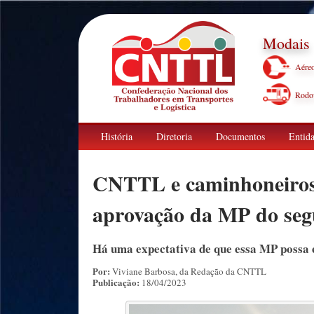
Modais
Aére
Rodov
História
Diretoria
Documentos
Entida
CNTTL e caminhoneiros
aprovação da MP do seg
Há uma expectativa de que essa MP possa 
Por:
Viviane Barbosa, da Redação da CNTTL
Publicação:
18/04/2023