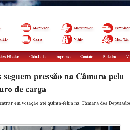
o
Metroviário
Mar/Portuário
Ferroviári
iário
Cargas
Viário
Moto-Táxi
des Filiadas
Cidadania
Imprensa
Contato
Boletim
Ve
 seguem pressão na Câmara pela
uro de carga
entrar em votação até quinta-feira na Câmara dos Deputado