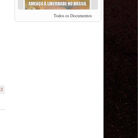
professor da Unisinos e Doutor em Ciências da
Comunicação da USP, Rafael Grohmann, que
coordena uma pesquisa internacional que visa
Todos os Documentos
pressionar as plataformas digitais por melhores
condições de trabalho.
MODAL-LIVE #5 IMPACTOS DA COVID-19 NO
TRABALHO VIÁRIO (15/06/2020)
MODAL-LIVE #5 IMPACTOS DA COVID-19 NO
TRABALHO VIÁRIO (15/06/2020)
MODAL-LIVE #4 A privatização da gestão portuária
e a Pandemia (9/06/2020)
MODAL-LIVE #4 A privatização da gestão portuária
e a Pandemia (9/06/2020)
MODAL-LIVE #3 Impactos da COVID-19 na
aviação (8/06/2020)
53
MODAL-LIVE #3 Impactos da COVID-19 na
aviação (8/06/2020)
MODAL-LIVE #3 Impactos da COVID-19 na
aviação (8/06/2020)
MODAL-LIVE #3 Impactos da COVID-19 na
aviação (8/06/2020)
MODAL-LIVE #2 Os Impactos da COVID-19 no
Trabalho Metroferroviário (2/06/2020)