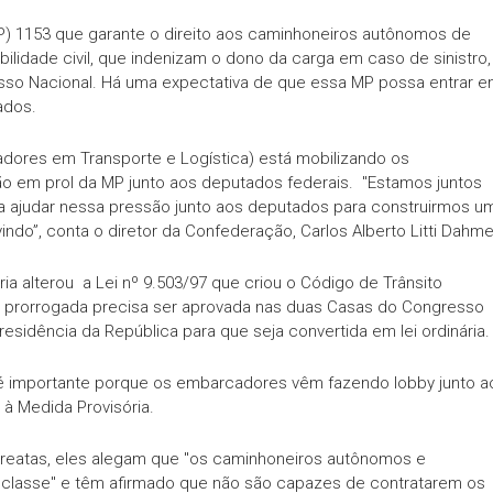
MP) 1153 que garante o direito aos caminhoneiros autônomos de
lidade civil, que indenizam o dono da carga em caso de sinistro,
esso Nacional. Há uma expectativa de que essa MP possa entrar 
ados.
dores em Transporte e Logística) está mobilizando os
ão em prol da MP junto aos deputados federais. "Estamos juntos
ra ajudar nessa pressão junto aos deputados para construirmos u
ndo”, conta o diretor da Confederação, Carlos Alberto Litti Dahme
a alterou a Lei nº 9.503/97 que criou o Código de Trânsito
ser prorrogada precisa ser aprovada nas duas Casas do Congresso
esidência da República para que seja convertida em lei ordinária.
 importante porque os embarcadores vêm fazendo lobby junto a
 à Medida Provisória.
rreatas, eles alegam que "os caminhoneiros autônomos e
a classe" e têm afirmado que não são capazes de contratarem os