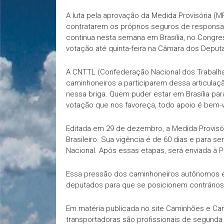
A luta pela aprovação da Medida Provisória (
contratarem os próprios seguros de responsabi
continua nesta semana em Brasília, no Congr
votação até quinta-feira na Câmara dos Deput
A CNTTL (Confederação Nacional dos Trabalha
caminhoneiros a participarem dessa articulaç
nessa briga. Quem puder estar em Brasília pa
votação que nos favoreça, todo apoio é bem-vi
Editada em 29 de dezembro, a Medida Provisóri
Brasileiro. Sua vigência é de 60 dias e para 
Nacional. Após essas etapas, será enviada à Pr
Essa pressão dos caminhoneiros autônomos é
deputados para que se posicionem contrários
Em matéria publicada no site Caminhões e Ca
transportadoras são profissionais de segund