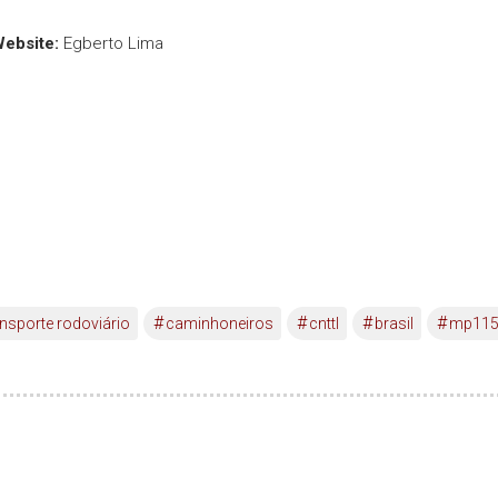
Website:
Egberto Lima
#
#
#
#
ansporte rodoviário
caminhoneiros
cnttl
brasil
mp11