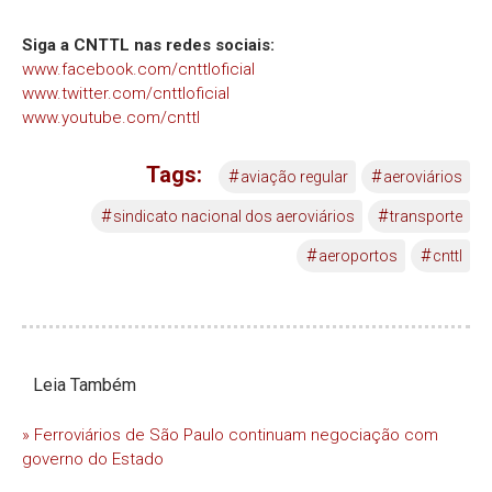
Siga a CNTTL nas redes sociais:
www.facebook.com/cnttloficial
www.twitter.com/cnttloficial
www.youtube.com/cnttl
Tags:
#
#
aviação regular
aeroviários
#
#
sindicato nacional dos aeroviários
transporte
#
#
aeroportos
cnttl
Leia Também
» Ferroviários de São Paulo continuam negociação com
governo do Estado