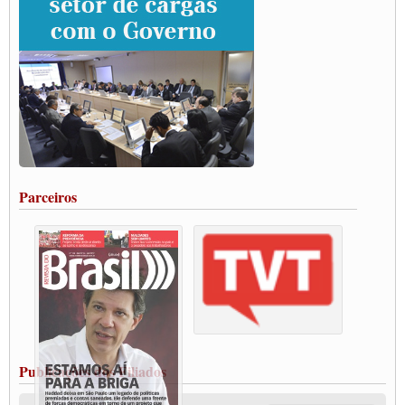
SUTCRA no Uruguai
Grande Conquista da Categoria transporte de Cargas e Caminhoneiros Autonomos
ENCONTRO INTERNACIONAL EM APOIO A CLASSE TRABALHADORA
DO BRASIL E A ELEIÇÃO 2022
Carta às Brasileiras e aos Brasileiros em Defesa do Estado Democrático de Direito
Paulinho, presidente da CNTTL, faz balanço do 3º Congresso da CNTTL
Caminhoneiros aprovam greve a partir do 1º de novembro
Rodoviários de Feira Santana fazem Assembleia para avaliar proposta de reajuste
salarial
Portuários de Rio Grande fazem paralisação pela vacina
Parceiros
Vacina Já: Lockdown de 24 horas dos trabalhadores em transportes está mantido,
destaca Paulinho
Condutores de Guarulhos farão greve sanitária nesta terça-feira (20)
Paralisação dos Caminhoneiros na #BR285, entrocamento que liga o Mercosul ao
Rio Grande
Caminhoneiros bloqueiam duas faixas na Castello Branco e fazem protesto
Modal-Live #13 Aumento da Violência Contra Mulher e o Adoecimento da Classe
Trabalhadora em Tempos de Pandemia
MODAL-LIVE#12 POLÍTICAS PÚBLICAS DE TRANSPORTE PARA A
CLASSE TRABALHADORA E ELEIÇÕES NA PANDEMIA
Publicações dos Filiados
MODAL-LIVE#11 POLÍTICAS PÚBLICAS DE TRANSPORTE