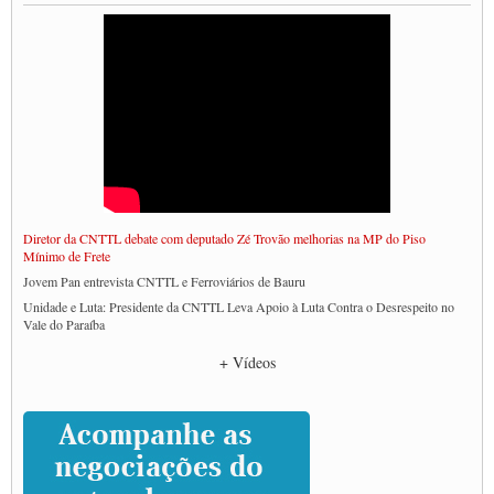
Diretor da CNTTL debate com deputado Zé Trovão melhorias na MP do Piso
Mínimo de Frete
Jovem Pan entrevista CNTTL e Ferroviários de Bauru
Unidade e Luta: Presidente da CNTTL Leva Apoio à Luta Contra o Desrespeito no
Vale do Paraíba
Empresas divulgam fake news para burlar lei do Piso Mínimo de Frete
+ Vídeos
CNTTL e entidades dos caminhoneiros conversam com governo Lula sobre pautas
da categoria
Caminhoneiros prometem paralisação e cobram diálogo com Lula
CNTTL e lideranças de caminhoneiros participam de debate sobre saúde nas
rodovias
Paulinho e Litti debatem política global para transporte rodoviário de cargas na