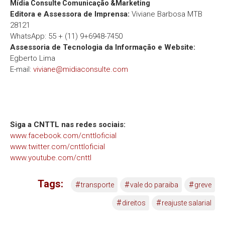
Mídia Consulte Comunicação &Marketing
Editora e Assessora de Imprensa:
Viviane Barbosa MTB
28121
WhatsApp: 55 + (11) 9+6948-7450
Assessoria de Tecnologia da Informação e Website:
Egberto Lima
E-mail:
viviane@midiaconsulte.com
Siga a CNTTL nas redes sociais:
www.facebook.com/cnttloficial
www.twitter.com/cnttloficial
www.youtube.com/cnttl
Tags:
#
#
#
transporte
vale do paraiba
greve
#
#
direitos
reajuste salarial