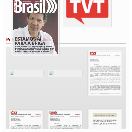
Paralisação dos Caminhoneiros na #BR285, entrocamento que liga o Mercosul ao
Rio Grande
Caminhoneiros bloqueiam duas faixas na Castello Branco e fazem protesto
Modal-Live #13 Aumento da Violência Contra Mulher e o Adoecimento da Classe
Trabalhadora em Tempos de Pandemia
MODAL-LIVE#12 POLÍTICAS PÚBLICAS DE TRANSPORTE PARA A
CLASSE TRABALHADORA E ELEIÇÕES NA PANDEMIA
Publicações dos Filiados
MODAL-LIVE#11 POLÍTICAS PÚBLICAS DE TRANSPORTE
JUVENTUDE DO TRANSPORTE: POR QUE DEVEMOS NOS ORGANIZAR?
Fabio Primo testa positivo para Coronavírus, mas está bem de saúde
Modal-Live#9 Quais são os direitos dos trabalhador@s que contraem a Covid-19 na
pandemia?
Participe da Campanha Fora Bolsonaro
CNTTL e FECOOTAC apoiam Campanha de testes de COVID-19 para
caminhoneiros
MODAL-LIVE#8 - Lideranças sindicais da CNTTL, CGTB e dos caminhoneiros
autônomos e celetistas irão abordar as lutas dos caminhoneiros e os impactos da
pandemia no setor de cargas e nos direitos.
O PAPEL DA ITF E FUTAC NAS LUTAS, EMPREGO, DIREITOS EM
ESCALA GLOBAL E DA DEFESA DA VIDA
Modal-Live #6: Com participação especial do professor da Unisinos e Doutor em
Ciências da Comunicação da USP, Rafael Grohmann, que coordena uma pesquisa
internacional que visa pressionar as plataformas digitais por melhores condições de