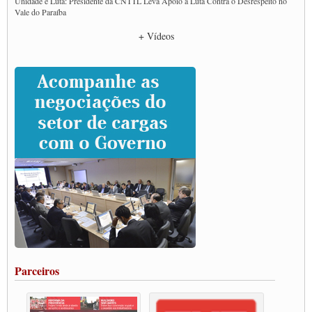
Unidade e Luta: Presidente da CNTTL Leva Apoio à Luta Contra o Desrespeito no
Vale do Paraíba
Empresas divulgam fake news para burlar lei do Piso Mínimo de Frete
+ Vídeos
CNTTL e entidades dos caminhoneiros conversam com governo Lula sobre pautas
da categoria
Caminhoneiros prometem paralisação e cobram diálogo com Lula
CNTTL e lideranças de caminhoneiros participam de debate sobre saúde nas
rodovias
Paulinho e Litti debatem política global para transporte rodoviário de cargas na
SUTCRA no Uruguai
Grande Conquista da Categoria transporte de Cargas e Caminhoneiros Autonomos
ENCONTRO INTERNACIONAL EM APOIO A CLASSE TRABALHADORA
DO BRASIL E A ELEIÇÃO 2022
Carta às Brasileiras e aos Brasileiros em Defesa do Estado Democrático de Direito
Paulinho, presidente da CNTTL, faz balanço do 3º Congresso da CNTTL
Caminhoneiros aprovam greve a partir do 1º de novembro
Rodoviários de Feira Santana fazem Assembleia para avaliar proposta de reajuste
salarial
Portuários de Rio Grande fazem paralisação pela vacina
Parceiros
Vacina Já: Lockdown de 24 horas dos trabalhadores em transportes está mantido,
destaca Paulinho
Condutores de Guarulhos farão greve sanitária nesta terça-feira (20)