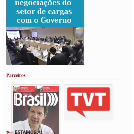
rodovias
Paulinho e Litti debatem política global para transporte rodoviário de cargas na
SUTCRA no Uruguai
Grande Conquista da Categoria transporte de Cargas e Caminhoneiros Autonomos
ENCONTRO INTERNACIONAL EM APOIO A CLASSE TRABALHADORA
DO BRASIL E A ELEIÇÃO 2022
Carta às Brasileiras e aos Brasileiros em Defesa do Estado Democrático de Direito
Paulinho, presidente da CNTTL, faz balanço do 3º Congresso da CNTTL
Caminhoneiros aprovam greve a partir do 1º de novembro
Rodoviários de Feira Santana fazem Assembleia para avaliar proposta de reajuste
salarial
Portuários de Rio Grande fazem paralisação pela vacina
Parceiros
Vacina Já: Lockdown de 24 horas dos trabalhadores em transportes está mantido,
destaca Paulinho
Condutores de Guarulhos farão greve sanitária nesta terça-feira (20)
Paralisação dos Caminhoneiros na #BR285, entrocamento que liga o Mercosul ao
Rio Grande
Caminhoneiros bloqueiam duas faixas na Castello Branco e fazem protesto
Modal-Live #13 Aumento da Violência Contra Mulher e o Adoecimento da Classe
Trabalhadora em Tempos de Pandemia
MODAL-LIVE#12 POLÍTICAS PÚBLICAS DE TRANSPORTE PARA A
CLASSE TRABALHADORA E ELEIÇÕES NA PANDEMIA
Publicações dos Filiados