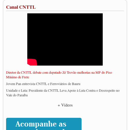
Canal CNTTL
Diretor da CNTTL debate com deputado Zé Trovão melhorias na MP do Piso
Mínimo de Frete
Jovem Pan entrevista CNTTL e Ferroviários de Bauru
Unidade e Luta: Presidente da CNTTL Leva Apoio à Luta Contra o Desrespeito no
Vale do Paraíba
Empresas divulgam fake news para burlar lei do Piso Mínimo de Frete
+ Vídeos
CNTTL e entidades dos caminhoneiros conversam com governo Lula sobre pautas
da categoria
Caminhoneiros prometem paralisação e cobram diálogo com Lula
CNTTL e lideranças de caminhoneiros participam de debate sobre saúde nas