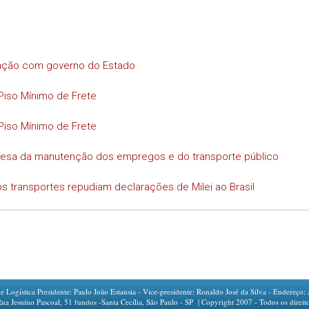
iação com governo do Estado
Piso Mínimo de Frete
Piso Mínimo de Frete
efesa da manutenção dos empregos e do transporte público
s transportes repudiam declarações de Milei ao Brasil
ogística Presidente: Paulo João Estausia - Vice-presidente: Ronaldo José da Silva - Endereço: 
íno Pascoal, 51 fundos -Santa Cecília, São Paulo - SP | Copyright 2007 - Todos os direito