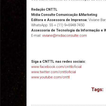
Redação
CNTTL
Mídia Consulte Comunicação &Marketing
Editora e Assessora de Imprensa:
Viviane Ba
WhatsApp: 55 + (11) 9+6948-7450
Assessoria de Tecnologia da Informação e 
E-mail:
viviane@midiaconsulte.com
Siga a CNTTL nas redes sociais:
www.facebook.com/cnttloficial
www.twitter.com/cnttloficial
www.youtube.com/cnttl
Tags: