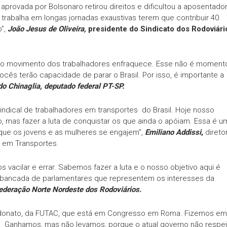
 aprovada por Bolsonaro retirou direitos e dificultou a aposentador
rabalha em longas jornadas exaustivas terem que contribuir 40
o”,
João Jesus de Oliveira,
presidente do Sindicato dos Rodoviári
 o movimento dos trabalhadores enfraquece. Esse não é moment
cês terão capacidade de parar o Brasil. Por isso, é importante a
do Chinaglia, deputado federal PT-SP.
indical de trabalhadores em transportes do Brasil. Hoje nosso
, mas fazer a luta de conquistar os que ainda o apóiam. Essa é u
e que os jovens e as mulheres se engajem”,
Emiliano Addissi
,
direto
s em Transportes.
acilar e errar. Sabemos fazer a luta e o nosso objetivo aqui é
 bancada de parlamentares que representem os interesses da
Federação Norte Nordeste dos Rodoviários.
ldonato, da FUTAC, que está em Congresso em Roma. Fizemos em
l. Ganhamos, mas não levamos, porque o atual governo não respei