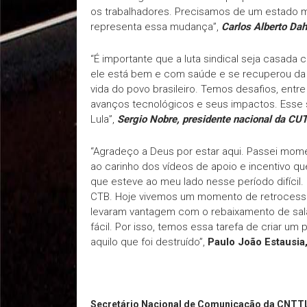
os trabalhadores. Precisamos de um estado máx
representa essa mudança”,
Carlos Alberto Dah
“É importante que a luta sindical seja casada c
ele está bem e com saúde e se recuperou da
vida do povo brasileiro. Temos desafios, ent
avanços tecnológicos e seus impactos. Esse s
Lula”,
Sergio Nobre, presidente nacional da CUT
“Agradeço a Deus por estar aqui. Passei momen
ao carinho dos vídeos de apoio e incentivo qu
que esteve ao meu lado nesse período difícil.
CTB. Hoje vivemos um momento de retrocesso
levaram vantagem com o rebaixamento de salá
fácil. Por isso, temos essa tarefa de criar um
aquilo que foi destruído”,
Paulo João Estausia
Secretário Nacional de Comunicação da CNTT