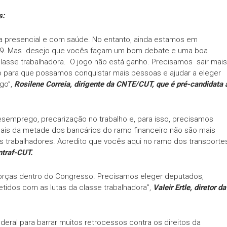
s:
ma presencial e com saúde. No entanto, ainda estamos em
19. Mas desejo que vocês façam um bom debate e uma boa
lasse trabalhadora. O jogo não está ganho. Precisamos sair mais
 para que possamos conquistar mais pessoas e ajudar a eleger
go”,
Rosilene Correia, dirigente da CNTE/CUT, que é pré-candidata 
esemprego, precarização no trabalho e, para isso, precisamos
 Mais da metade dos bancários do ramo financeiro não são mais
es trabalhadores. Acredito que vocês aqui no ramo dos transporte
ntraf-CUT.
orças dentro do Congresso. Precisamos eleger deputados,
idos com as lutas da classe trabalhadora”,
Valeir Ertle, diretor da
deral para barrar muitos retrocessos contra os direitos da