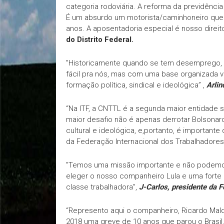
categoria rodoviária. A reforma da previdência
É um absurdo um motorista/caminhoneiro que t
anos. A aposentadoria especial é nosso direit
do Distrito Federal.
"Historicamente quando se tem desemprego,
fácil pra nós, mas com uma base organizada vo
formação política, sindical e ideológica” ,
Arlin
“Na ITF, a CNTTL é a segunda maior entidade s
maior desafio não é apenas derrotar Bolsonaro
cultural e ideológica, e,portanto, é important
da Federação Internacional dos Trabalhadore
"Temos uma missão importante e não podemos v
eleger o nosso companheiro Lula e uma forte
classe trabalhadora”,
J-Carlos, presidente da 
“Represento aqui o companheiro, Ricardo Ma
2018 uma greve de 10 anos que parou o Brasi