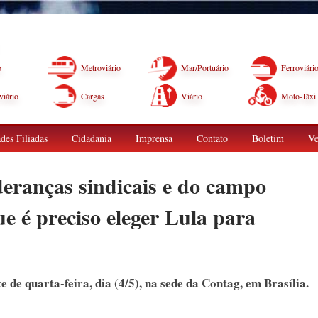
o
Metroviário
Mar/Portuário
Ferroviári
iário
Cargas
Viário
Moto-Táxi
des Filiadas
Cidadania
Imprensa
Contato
Boletim
Ve
ranças sindicais e do campo
e é preciso eleger Lula para
 de quarta-feira, dia (4/5), na sede da Contag, em Brasília.