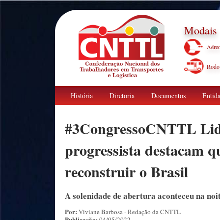
Modais
Aére
Rodov
História
Diretoria
Documentos
Entida
#3CongressoCNTTL Lide
progressista destacam qu
reconstruir o Brasil
A solenidade de abertura aconteceu na noite
Por:
Viviane Barbosa - Redação da CNTTL
Publicação:
04/05/2022