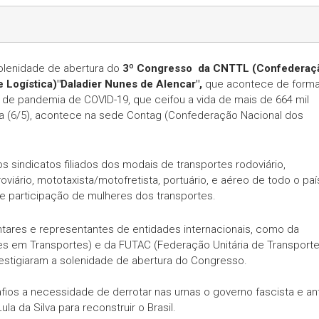
lenidade de abertura do
3º Congresso
da CNTTL (Confederaç
 Logística)"Daladier Nunes de Alencar",
que acontece de form
is de pandemia de COVID-19, que ceifou a vida de mais de 664 mil
eira (6/5), acontece na sede Contag (Confederação Nacional dos
 sindicatos filiados dos modais de transportes rodoviário,
roviário, mototaxista/motofretista, portuário, e aéreo de todo o paí
de participação de mulheres dos transportes.
tares e representantes de entidades internacionais, como da
es em Transportes) e da FUTAC (Federação Unitária de Transporte
estigiaram a solenidade de abertura do Congresso.
ios a necessidade de derrotar nas urnas o governo fascista e ant
la da Silva para reconstruir o Brasil.