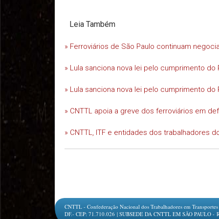
Leia Também
» Ferroviários de São Paulo continuam negoc
» Lula sanciona nova lei pelo cumprimento do 
» Lula sanciona nova lei pelo cumprimento do 
» CNTTL apoia a greve dos ferroviários em d
» CNTTL, ITF e entidades dos trabalhadores do
CNTTL - Confederação Nacional dos Trabalhadores em Transportes e L
DF.- CEP: 71.710.026 | SUBSEDE DA CNTTL EM SÃO PAULO - Rua Jesu