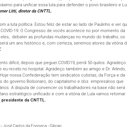
imo para unificar essa luta para defender o povo brasileiro e Lu
mer Litti, diretor da CNTTL.
om a luta política. Estou feliz de estar ao lado de Paulinho e ver q
 COVID-19. O Congresso de vocês acontece no pior momento da
re eles, debater as profundas mudanças no mundo do trabalho, os
erá um ano histórico e, com certeza, seremos atores da vitória 
.
to difícil, depois que peguei COVID19, perdi 50 quilos. Agradeço
e eu recebi no hospital. Agradeço também ao amigo e Dr. Arlindo,
 Hoje nossa Confederação tem sindicatos cutistas, da Força e da
 do governo Bolsonaro, do capitalismo e dos empresários que
rios. A disputa de convencer os trabalhadores na base não será
 plano estratégico unificado e com a vitória de Lula vamos retomar
, presidente da CNTTL.
L:
José Carlos da Fonseca - Gibran