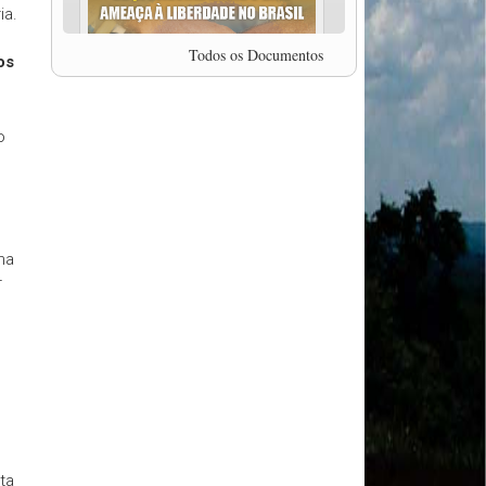
ia.
professor da Unisinos e Doutor em Ciências da
Comunicação da USP, Rafael Grohmann, que
coordena uma pesquisa internacional que visa
Todos os Documentos
os
pressionar as plataformas digitais por melhores
condições de trabalho.
MODAL-LIVE #5 IMPACTOS DA COVID-19 NO
TRABALHO VIÁRIO (15/06/2020)
o
MODAL-LIVE #5 IMPACTOS DA COVID-19 NO
TRABALHO VIÁRIO (15/06/2020)
MODAL-LIVE #4 A privatização da gestão portuária
e a Pandemia (9/06/2020)
MODAL-LIVE #4 A privatização da gestão portuária
e a Pandemia (9/06/2020)
ma
MODAL-LIVE #3 Impactos da COVID-19 na
r
aviação (8/06/2020)
MODAL-LIVE #3 Impactos da COVID-19 na
aviação (8/06/2020)
MODAL-LIVE #3 Impactos da COVID-19 na
aviação (8/06/2020)
MODAL-LIVE #3 Impactos da COVID-19 na
aviação (8/06/2020)
MODAL-LIVE #2 Os Impactos da COVID-19 no
Trabalho Metroferroviário (2/06/2020)
ta