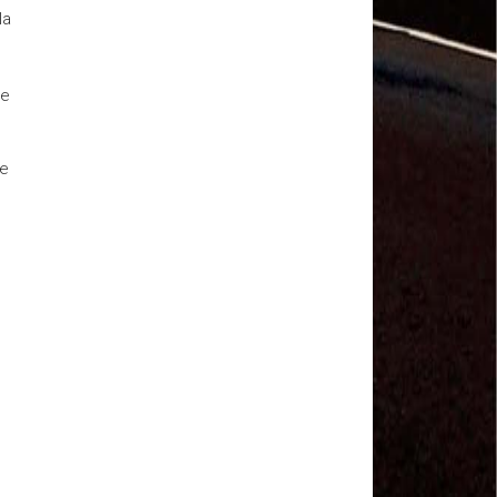
MODAL-LIVE #1 Data-base da categoria rodoviária
la
e a pandemia de COVID-19 (1/06/2020)
Paulinho, presidente da CNTTL, fala sobre a Greve
dos Caminhoneiros anunciada para o dia 16/12/2019
Paulinho - Presidente da CNTTL
ue
Damaso Dias - RUTA 100 - México
Edel Maria Briones - FENOPADER - Equador
Ricardo Maldonado - Presidente da FUTAC
de
José Augustin Penilla - Oraganização de Táxi da
Cidade do México
Fermín Umpierres - SNTP - Cuba
Miguel Quezada - ERCO - Equador
Javier Navarro - AST - Espanha
Luis Fernadez - Presidente da Associação dos
Taxistas de Buenos Aires
Randolpah Parra - SITRAMECA - Venezuela
Marisol Fuentes - SNTCIE - Cuba
Milton Ayala Castro - FENOPADER - Equador
Carlos Tinizhañay - ERCO - Equador
Daniel Pallares - CNTP - Panamá
Boris Guerrero - CONUTT - Chile