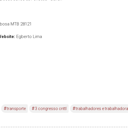
rbosa MTB 28121
Website:
Egberto Lima
#
#
#
transporte
3 congresso cnttl
trabalhadores e trabalhador