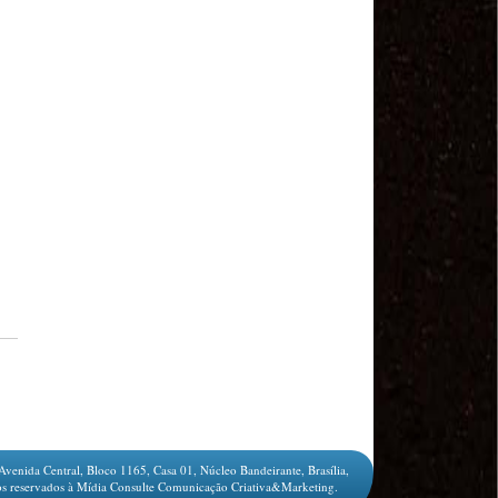
Sindviários SP
#GreveGeral 14 de Junho - Euvaldo Alves, Pres.
Sind. Transp Intermunicipal Bahia
#GreveGeral 14 de Junho - Ronaldo, Diretor
Rodoviários JSC
#GreveGeral 14 de Junho - Manoel Machado, Pres.
Sind. Fretamento Bahia
#GreveGeral 14 de Junho - Sérgio Dias, Presidente
da FENTAC
#GreveGeral 14 de Junho - Souzinha, Secretário de
Finanças da CNTTL
#GreveGeral 14 de Junho - Junior Rodoviário, Pres.
Sind. Rodoviários de Natal
#GreveGeral 14 de Junho - Kelly Cristina, Tesouraria
dos Rodoviários de Sorocaba
#GreveGeral 14 de Junho - Hélio Ferreira, Secretário
Geral da CNTTL
#GreveGeral 14 de Junho - Fábio Primo, Pres. Sind.
Rodoviários Bahia
Motoristas e Cobradores de Guarulhos e Arujá
aprovam greve no dia 10 de maio
1º de Maio - Dia de Luta Contra o Fim da
Avenida Central, Bloco 1165, Casa 01, Núcleo Bandeirante, Brasília,
Aposentadoria – Direto do Anhangabaú / SP
s reservados à Mídia Consulte Comunicação Criativa&Marketing.