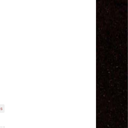
Salvador Arau - Federação Sindical dos
Trabalhadores Urbanos e Rurais de Quintana Roo
Sindicalistas de 50 países debatem os desafios do
futuro do trabalho
Paulinho (CNTTL) fala sobre o trabalho conjunto
com a ITF
CDH - audiência pública sobre desemprego e
Previdência - TV Senado ao vivo - 08/07/2019
#GreveGeral 14 de Junho - Paulinho, Presidente da
CNTTL
#GreveGeral 14 de Junho - Rodrigo Maciel, Pres.
Sind. Aeroviários de Guarulhos
#GreveGeral 14 de Junho - Lidenor Feitosa, Diretor
Sincoverg Guarulhos
#GreveGeral 14 de Junho - Kelly Cristina, convoca
todas as mulheres do transporte
#GreveGeral 14 de Junho - Cleidei Tameirão,
Diretora Rodoviários ABC
#GreveGeral 14 de Junho - Bira, Diretor Rodoviários
Bahia
as
#GreveGeral 14 de Junho - Eduardo Guterra, Vice-
Presidente CNTTL
#GreveGeral 14 de Junho - Alfredo Coletti, Diretor