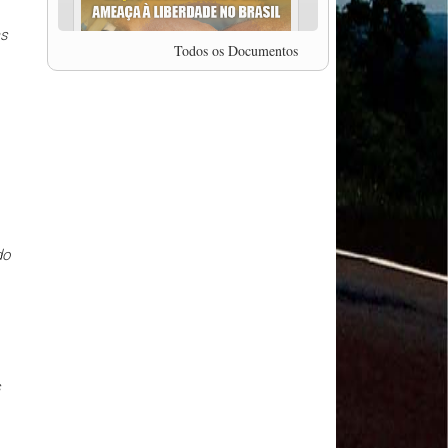
professor da Unisinos e Doutor em Ciências da
Comunicação da USP, Rafael Grohmann, que
as
coordena uma pesquisa internacional que visa
Todos os Documentos
pressionar as plataformas digitais por melhores
condições de trabalho.
MODAL-LIVE #5 IMPACTOS DA COVID-19 NO
TRABALHO VIÁRIO (15/06/2020)
MODAL-LIVE #5 IMPACTOS DA COVID-19 NO
TRABALHO VIÁRIO (15/06/2020)
MODAL-LIVE #4 A privatização da gestão portuária
e a Pandemia (9/06/2020)
MODAL-LIVE #4 A privatização da gestão portuária
e a Pandemia (9/06/2020)
do
MODAL-LIVE #3 Impactos da COVID-19 na
aviação (8/06/2020)
MODAL-LIVE #3 Impactos da COVID-19 na
aviação (8/06/2020)
MODAL-LIVE #3 Impactos da COVID-19 na
aviação (8/06/2020)
MODAL-LIVE #3 Impactos da COVID-19 na
s
aviação (8/06/2020)
MODAL-LIVE #2 Os Impactos da COVID-19 no
Trabalho Metroferroviário (2/06/2020)