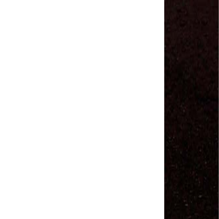
MODAL-LIVE #1 Data-base da categoria rodoviária
e a pandemia de COVID-19 (1/06/2020)
Paulinho, presidente da CNTTL, fala sobre a Greve
dos Caminhoneiros anunciada para o dia 16/12/2019
Paulinho - Presidente da CNTTL
Damaso Dias - RUTA 100 - México
Edel Maria Briones - FENOPADER - Equador
Ricardo Maldonado - Presidente da FUTAC
José Augustin Penilla - Oraganização de Táxi da
Cidade do México
Fermín Umpierres - SNTP - Cuba
Miguel Quezada - ERCO - Equador
Javier Navarro - AST - Espanha
Luis Fernadez - Presidente da Associação dos
Taxistas de Buenos Aires
Randolpah Parra - SITRAMECA - Venezuela
Marisol Fuentes - SNTCIE - Cuba
Milton Ayala Castro - FENOPADER - Equador
Carlos Tinizhañay - ERCO - Equador
Daniel Pallares - CNTP - Panamá
Boris Guerrero - CONUTT - Chile