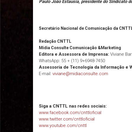
Paulo João Estausia, presidente do Sindicato 
Secretário Nacional de Comunicação da CNTT
Redação
CNTTL
Mídia Consulte Comunicação &Marketing
Editora e Assessora de Imprensa:
Viviane Ba
WhatsApp: 55 + (11) 9+6948-7450
Assessoria de Tecnologia da Informação e 
E-mail:
viviane@midiaconsulte.com
Siga a CNTTL nas redes sociais:
www.facebook.com/cnttloficial
www.twitter.com/cnttloficial
www.youtube.com/cnttl