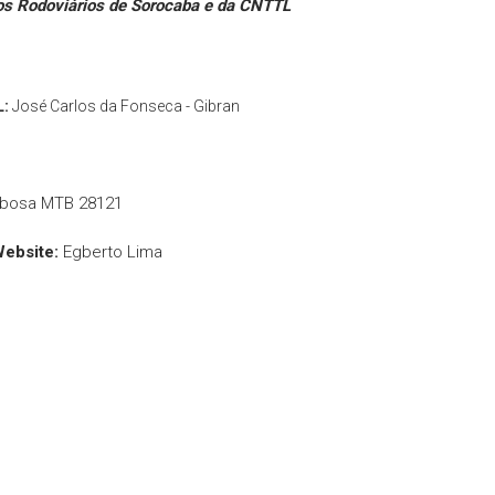
dos Rodoviários de Sorocaba e da CNTTL
L:
José Carlos da Fonseca - Gibran
rbosa MTB 28121
Website:
Egberto Lima