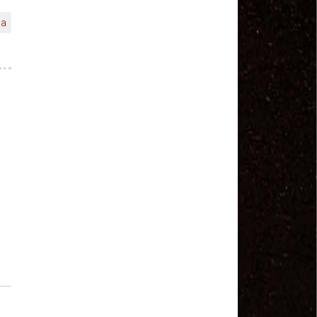
Salvador Arau - Federação Sindical dos
Trabalhadores Urbanos e Rurais de Quintana Roo
ba
Sindicalistas de 50 países debatem os desafios do
futuro do trabalho
Paulinho (CNTTL) fala sobre o trabalho conjunto
com a ITF
CDH - audiência pública sobre desemprego e
Previdência - TV Senado ao vivo - 08/07/2019
#GreveGeral 14 de Junho - Paulinho, Presidente da
CNTTL
#GreveGeral 14 de Junho - Rodrigo Maciel, Pres.
Sind. Aeroviários de Guarulhos
#GreveGeral 14 de Junho - Lidenor Feitosa, Diretor
Sincoverg Guarulhos
#GreveGeral 14 de Junho - Kelly Cristina, convoca
todas as mulheres do transporte
#GreveGeral 14 de Junho - Cleidei Tameirão,
Diretora Rodoviários ABC
#GreveGeral 14 de Junho - Bira, Diretor Rodoviários
Bahia
#GreveGeral 14 de Junho - Eduardo Guterra, Vice-
Presidente CNTTL
#GreveGeral 14 de Junho - Alfredo Coletti, Diretor