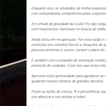
Enquanto isso, as atividades de minha respons
com extraordinária competência pelos conjuntos
Em virtude da gravidade da Covid-19 e das sequ
com tratamentos intensivos em busca de melhori
Ainda estou em recuperação. Por essa razão e 
restrições em contatos físicos e situações de 
pessoas próximas e, assim, cumprir o plano de
E também com o respaldo de orientação médica,
protocolo de cuidados. É por isso que estou re
Aproveito esta oportunidade para agradecer as
ajudaram nesses tempos de grandes desafios.
Ficam as lições de crença, fé e persistência, q
nos abençoe e nos proteja a todos!