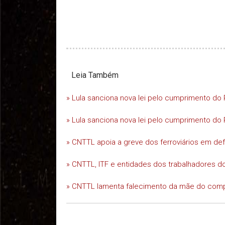
Leia Também
» Lula sanciona nova lei pelo cumprimento do 
» Lula sanciona nova lei pelo cumprimento do 
» CNTTL apoia a greve dos ferroviários em d
» CNTTL, ITF e entidades dos trabalhadores do
» CNTTL lamenta falecimento da mãe do comp