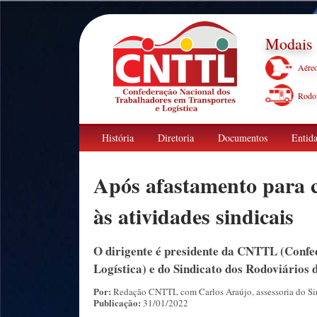
Modais
Aére
Rodov
História
Diretoria
Documentos
Entida
Após afastamento para c
às atividades sindicais
O dirigente é presidente da CNTTL (Confe
Logística) e do Sindicato dos Rodoviários
Por:
Redação CNTTL com Carlos Araújo, assessoria do Sin
Publicação:
31/01/2022