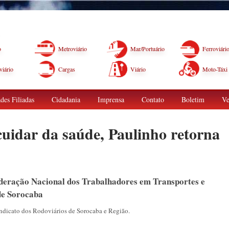
o
Metroviário
Mar/Portuário
Ferroviári
iário
Cargas
Viário
Moto-Táxi
des Filiadas
Cidadania
Imprensa
Contato
Boletim
Ve
uidar da saúde, Paulinho retorna
deração Nacional dos Trabalhadores em Transportes e
 de Sorocaba
dicato dos Rodoviários de Sorocaba e Região.