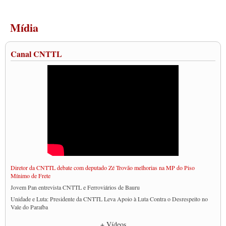
Mídia
Canal CNTTL
Diretor da CNTTL debate com deputado Zé Trovão melhorias na MP do Piso
Mínimo de Frete
Jovem Pan entrevista CNTTL e Ferroviários de Bauru
Unidade e Luta: Presidente da CNTTL Leva Apoio à Luta Contra o Desrespeito no
Vale do Paraíba
Empresas divulgam fake news para burlar lei do Piso Mínimo de Frete
+ Vídeos