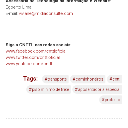
Assessoria de Tecnologia da Informação e Website:
Egberto Lima
E-mail:
viviane@midiaconsulte.com
Siga a CNTTL nas redes sociais:
www.facebook.com/cnttloficial
www.twitter.com/cnttloficial
www.youtube.com/cnttl
Tags:
#
#
#
transporte
caminhoneiros
cnttl
#
#
piso mínimo de frete
aposentadoria especial
#
protesto