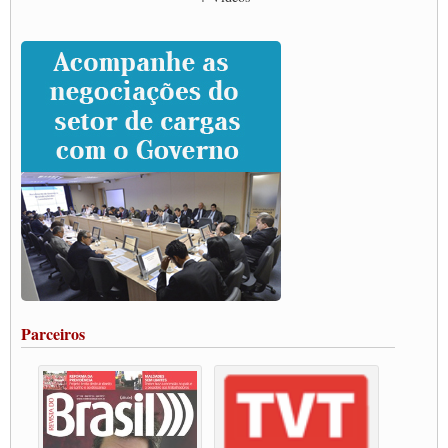
CNTTL e entidades dos caminhoneiros conversam com governo Lula sobre pautas
da categoria
Caminhoneiros prometem paralisação e cobram diálogo com Lula
CNTTL e lideranças de caminhoneiros participam de debate sobre saúde nas
rodovias
Paulinho e Litti debatem política global para transporte rodoviário de cargas na
SUTCRA no Uruguai
Grande Conquista da Categoria transporte de Cargas e Caminhoneiros Autonomos
ENCONTRO INTERNACIONAL EM APOIO A CLASSE TRABALHADORA
DO BRASIL E A ELEIÇÃO 2022
Carta às Brasileiras e aos Brasileiros em Defesa do Estado Democrático de Direito
Paulinho, presidente da CNTTL, faz balanço do 3º Congresso da CNTTL
Caminhoneiros aprovam greve a partir do 1º de novembro
Rodoviários de Feira Santana fazem Assembleia para avaliar proposta de reajuste
salarial
Portuários de Rio Grande fazem paralisação pela vacina
Parceiros
Vacina Já: Lockdown de 24 horas dos trabalhadores em transportes está mantido,
destaca Paulinho
Condutores de Guarulhos farão greve sanitária nesta terça-feira (20)
Paralisação dos Caminhoneiros na #BR285, entrocamento que liga o Mercosul ao
Rio Grande
Caminhoneiros bloqueiam duas faixas na Castello Branco e fazem protesto