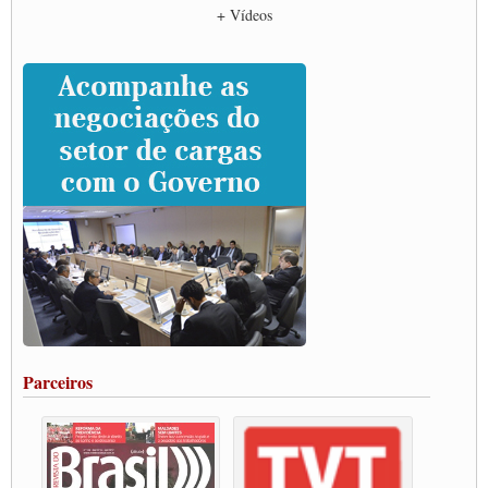
Empresas divulgam fake news para burlar lei do Piso Mínimo de Frete
+ Vídeos
CNTTL e entidades dos caminhoneiros conversam com governo Lula sobre pautas
da categoria
Caminhoneiros prometem paralisação e cobram diálogo com Lula
CNTTL e lideranças de caminhoneiros participam de debate sobre saúde nas
rodovias
Paulinho e Litti debatem política global para transporte rodoviário de cargas na
SUTCRA no Uruguai
Grande Conquista da Categoria transporte de Cargas e Caminhoneiros Autonomos
ENCONTRO INTERNACIONAL EM APOIO A CLASSE TRABALHADORA
DO BRASIL E A ELEIÇÃO 2022
Carta às Brasileiras e aos Brasileiros em Defesa do Estado Democrático de Direito
Paulinho, presidente da CNTTL, faz balanço do 3º Congresso da CNTTL
Caminhoneiros aprovam greve a partir do 1º de novembro
Rodoviários de Feira Santana fazem Assembleia para avaliar proposta de reajuste
salarial
Portuários de Rio Grande fazem paralisação pela vacina
Parceiros
Vacina Já: Lockdown de 24 horas dos trabalhadores em transportes está mantido,
destaca Paulinho
Condutores de Guarulhos farão greve sanitária nesta terça-feira (20)
Paralisação dos Caminhoneiros na #BR285, entrocamento que liga o Mercosul ao
Rio Grande