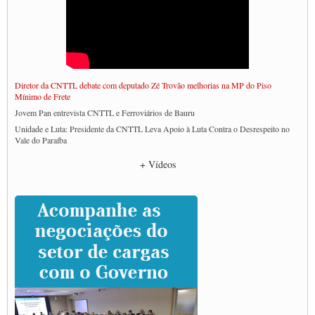
Diretor da CNTTL debate com deputado Zé Trovão melhorias na MP do Piso
Mínimo de Frete
Jovem Pan entrevista CNTTL e Ferroviários de Bauru
Unidade e Luta: Presidente da CNTTL Leva Apoio à Luta Contra o Desrespeito no
Vale do Paraíba
Empresas divulgam fake news para burlar lei do Piso Mínimo de Frete
+ Vídeos
CNTTL e entidades dos caminhoneiros conversam com governo Lula sobre pautas
da categoria
Caminhoneiros prometem paralisação e cobram diálogo com Lula
CNTTL e lideranças de caminhoneiros participam de debate sobre saúde nas
rodovias
Paulinho e Litti debatem política global para transporte rodoviário de cargas na
SUTCRA no Uruguai
Grande Conquista da Categoria transporte de Cargas e Caminhoneiros Autonomos
ENCONTRO INTERNACIONAL EM APOIO A CLASSE TRABALHADORA
DO BRASIL E A ELEIÇÃO 2022
Carta às Brasileiras e aos Brasileiros em Defesa do Estado Democrático de Direito