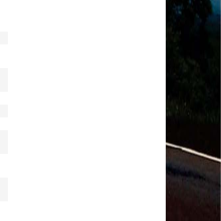
MODAL-LIVE #1 Data-base da categoria rodoviária
e a pandemia de COVID-19 (1/06/2020)
Paulinho, presidente da CNTTL, fala sobre a Greve
dos Caminhoneiros anunciada para o dia 16/12/2019
Paulinho - Presidente da CNTTL
Damaso Dias - RUTA 100 - México
Edel Maria Briones - FENOPADER - Equador
Ricardo Maldonado - Presidente da FUTAC
José Augustin Penilla - Oraganização de Táxi da
Cidade do México
Fermín Umpierres - SNTP - Cuba
Miguel Quezada - ERCO - Equador
Javier Navarro - AST - Espanha
Luis Fernadez - Presidente da Associação dos
Taxistas de Buenos Aires
Randolpah Parra - SITRAMECA - Venezuela
Marisol Fuentes - SNTCIE - Cuba
Milton Ayala Castro - FENOPADER - Equador
Carlos Tinizhañay - ERCO - Equador
Daniel Pallares - CNTP - Panamá
Boris Guerrero - CONUTT - Chile