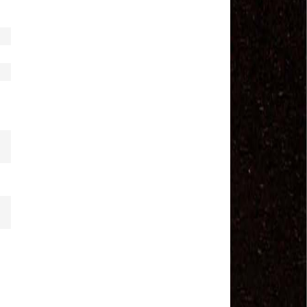
Sindviários SP
#GreveGeral 14 de Junho - Euvaldo Alves, Pres.
Sind. Transp Intermunicipal Bahia
#GreveGeral 14 de Junho - Ronaldo, Diretor
Rodoviários JSC
#GreveGeral 14 de Junho - Manoel Machado, Pres.
Sind. Fretamento Bahia
#GreveGeral 14 de Junho - Sérgio Dias, Presidente
da FENTAC
#GreveGeral 14 de Junho - Souzinha, Secretário de
Finanças da CNTTL
#GreveGeral 14 de Junho - Junior Rodoviário, Pres.
Sind. Rodoviários de Natal
#GreveGeral 14 de Junho - Kelly Cristina, Tesouraria
dos Rodoviários de Sorocaba
#GreveGeral 14 de Junho - Hélio Ferreira, Secretário
Geral da CNTTL
#GreveGeral 14 de Junho - Fábio Primo, Pres. Sind.
Rodoviários Bahia
Motoristas e Cobradores de Guarulhos e Arujá
aprovam greve no dia 10 de maio
1º de Maio - Dia de Luta Contra o Fim da
Aposentadoria – Direto do Anhangabaú / SP