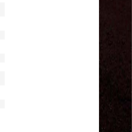
Salvador Arau - Federação Sindical dos
Trabalhadores Urbanos e Rurais de Quintana Roo
Sindicalistas de 50 países debatem os desafios do
futuro do trabalho
Paulinho (CNTTL) fala sobre o trabalho conjunto
com a ITF
CDH - audiência pública sobre desemprego e
Previdência - TV Senado ao vivo - 08/07/2019
#GreveGeral 14 de Junho - Paulinho, Presidente da
CNTTL
#GreveGeral 14 de Junho - Rodrigo Maciel, Pres.
Sind. Aeroviários de Guarulhos
#GreveGeral 14 de Junho - Lidenor Feitosa, Diretor
Sincoverg Guarulhos
#GreveGeral 14 de Junho - Kelly Cristina, convoca
todas as mulheres do transporte
#GreveGeral 14 de Junho - Cleidei Tameirão,
Diretora Rodoviários ABC
#GreveGeral 14 de Junho - Bira, Diretor Rodoviários
Bahia
#GreveGeral 14 de Junho - Eduardo Guterra, Vice-
Presidente CNTTL
#GreveGeral 14 de Junho - Alfredo Coletti, Diretor