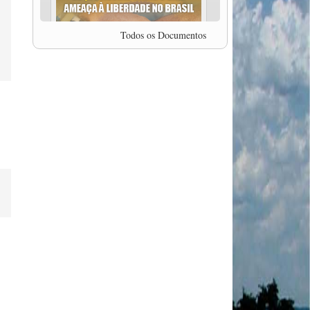
professor da Unisinos e Doutor em Ciências da
Comunicação da USP, Rafael Grohmann, que
coordena uma pesquisa internacional que visa
Todos os Documentos
pressionar as plataformas digitais por melhores
condições de trabalho.
MODAL-LIVE #5 IMPACTOS DA COVID-19 NO
TRABALHO VIÁRIO (15/06/2020)
MODAL-LIVE #5 IMPACTOS DA COVID-19 NO
TRABALHO VIÁRIO (15/06/2020)
MODAL-LIVE #4 A privatização da gestão portuária
e a Pandemia (9/06/2020)
MODAL-LIVE #4 A privatização da gestão portuária
e a Pandemia (9/06/2020)
MODAL-LIVE #3 Impactos da COVID-19 na
aviação (8/06/2020)
MODAL-LIVE #3 Impactos da COVID-19 na
aviação (8/06/2020)
MODAL-LIVE #3 Impactos da COVID-19 na
aviação (8/06/2020)
MODAL-LIVE #3 Impactos da COVID-19 na
aviação (8/06/2020)
MODAL-LIVE #2 Os Impactos da COVID-19 no
Trabalho Metroferroviário (2/06/2020)