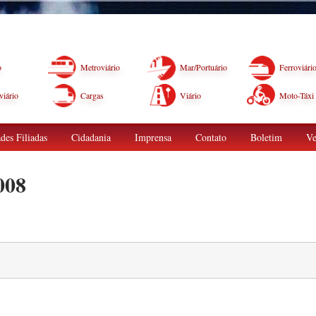
o
Metroviário
Mar/Portuário
Ferroviári
iário
Cargas
Viário
Moto-Táxi
des Filiadas
Cidadania
Imprensa
Contato
Boletim
Ve
008