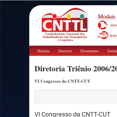
Modais
Aére
Rodov
História
Diretoria
Documentos
Entida
Diretoria Triênio 2006/2
VI Congresso da CNTT-CUT
VI Congresso da CNTT-CUT