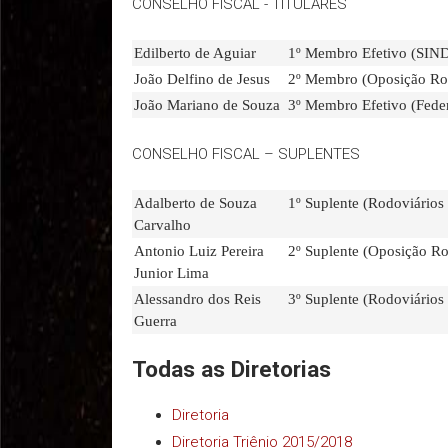
CONSELHO FISCAL - TITULARES
Edilberto de Aguiar
1º Membro Efetivo (SI
João Delfino de Jesus
2º Membro (Oposição Rod
João Mariano de Souza
3º Membro Efetivo (Fede
CONSELHO FISCAL – SUPLENTES
Adalberto de Souza
1º Suplente (Rodoviários
Carvalho
Antonio Luiz Pereira
2º Suplente (Oposição Ro
Junior Lima
Alessandro dos Reis
3º Suplente (Rodoviários 
Guerra
Todas as Diretorias
Diretoria
Diretoria Triênio 2015/2018