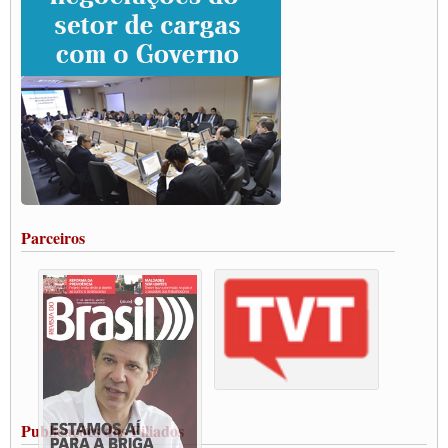
Paulinho e Litti debatem política global para transporte rodoviário de cargas na
SUTCRA no Uruguai
Grande Conquista da Categoria transporte de Cargas e Caminhoneiros Autonomos
ENCONTRO INTERNACIONAL EM APOIO A CLASSE TRABALHADORA
DO BRASIL E A ELEIÇÃO 2022
Carta às Brasileiras e aos Brasileiros em Defesa do Estado Democrático de Direito
Paulinho, presidente da CNTTL, faz balanço do 3º Congresso da CNTTL
Caminhoneiros aprovam greve a partir do 1º de novembro
Rodoviários de Feira Santana fazem Assembleia para avaliar proposta de reajuste
salarial
Portuários de Rio Grande fazem paralisação pela vacina
Parceiros
Vacina Já: Lockdown de 24 horas dos trabalhadores em transportes está mantido,
destaca Paulinho
Condutores de Guarulhos farão greve sanitária nesta terça-feira (20)
Paralisação dos Caminhoneiros na #BR285, entrocamento que liga o Mercosul ao
Rio Grande
Caminhoneiros bloqueiam duas faixas na Castello Branco e fazem protesto
Modal-Live #13 Aumento da Violência Contra Mulher e o Adoecimento da Classe
Trabalhadora em Tempos de Pandemia
MODAL-LIVE#12 POLÍTICAS PÚBLICAS DE TRANSPORTE PARA A
CLASSE TRABALHADORA E ELEIÇÕES NA PANDEMIA
Publicações dos Filiados
MODAL-LIVE#11 POLÍTICAS PÚBLICAS DE TRANSPORTE