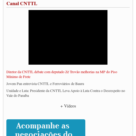
Canal CNTTL
Diretor da CNTTL debate com deputado Zé Trovão melhorias na MP do Piso
Mínimo de Frete
Jovem Pan entrevista CNTTL e Ferroviários de Bauru
Unidade e Luta: Presidente da CNTTL Leva Apoio à Luta Contra o Desrespeito no
Vale do Paraíba
Empresas divulgam fake news para burlar lei do Piso Mínimo de Frete
+ Vídeos
CNTTL e entidades dos caminhoneiros conversam com governo Lula sobre pautas
da categoria
Caminhoneiros prometem paralisação e cobram diálogo com Lula
CNTTL e lideranças de caminhoneiros participam de debate sobre saúde nas
rodovias