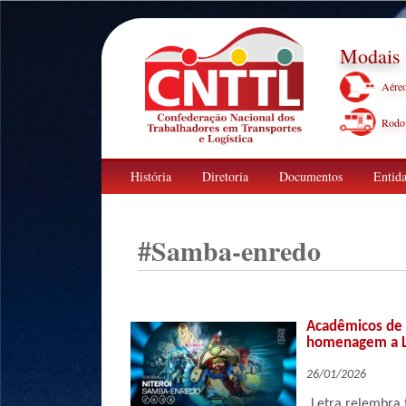
Modais
Aére
Rodov
História
Diretoria
Documentos
Entida
#
Samba-enredo
Acadêmicos de 
homenagem a L
26/01/2026
Letra relembra t