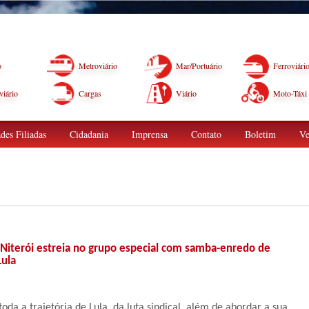
o
Metroviário
Mar/Portuário
Ferroviári
iário
Cargas
Viário
Moto-Táxi
des Filiadas
Cidadania
Imprensa
Contato
Boletim
Ve
Niterói estreia no grupo especial com samba-enredo de
ula
oda a trajetória de Lula, da luta sindical, além de abordar a sua