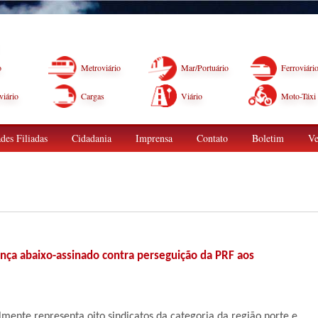
o
Metroviário
Mar/Portuário
Ferroviári
iário
Cargas
Viário
Moto-Táxi
des Filiadas
Cidadania
Imprensa
Contato
Boletim
Ve
ça abaixo-assinado contra perseguição da PRF aos
lmente representa oito sindicatos da categoria da região norte e