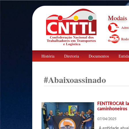
Modais
Aére
Rodov
História
Diretoria
Documentos
Entida
#
Abaixoassinado
FENTTROCAR lan
caminhoneiros
07/04/2025
A entidade atua