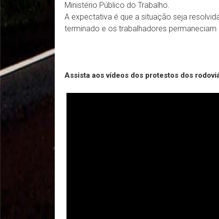
Ministério Público do Trabalho.
A expectativa é que a situação seja resolvid
terminado e os trabalhadores permaneciam
Assista aos vídeos dos protestos dos rodovi