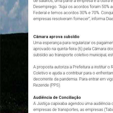
de salários, uma parte a empresa e a outra 
Desemprego. “Aqui os acordos foram 50% as
Federal e temos acordos 30% e 70%. Conquis
empresas resolveram fornecer”, informa Dias
Câmara aprova subsídio
Uma esperança para regularizar os pagament
aprovado na quinta-feira (6) pela Câmara d
subsídio ao transporte coletivo municipal, 
A proposta autoriza a Prefeitura a instituir
Coletivo e ajuda a contribuir para o enfre
decorrente da pandemia. Para entrar em vigo
Rezende (PPS).
Audiência de Conciliação
A Justiça capixaba agendou uma audiência de 
empresas de transportes, as empresas (Tabuaz