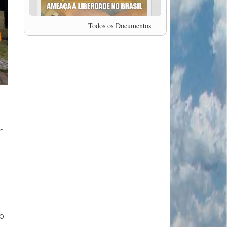
professor da Unisinos e Doutor em Ciências da
Comunicação da USP, Rafael Grohmann, que
coordena uma pesquisa internacional que visa
Todos os Documentos
pressionar as plataformas digitais por melhores
condições de trabalho.
MODAL-LIVE #5 IMPACTOS DA COVID-19 NO
TRABALHO VIÁRIO (15/06/2020)
MODAL-LIVE #5 IMPACTOS DA COVID-19 NO
TRABALHO VIÁRIO (15/06/2020)
MODAL-LIVE #4 A privatização da gestão portuária
e a Pandemia (9/06/2020)
MODAL-LIVE #4 A privatização da gestão portuária
e a Pandemia (9/06/2020)
MODAL-LIVE #3 Impactos da COVID-19 na
m
aviação (8/06/2020)
MODAL-LIVE #3 Impactos da COVID-19 na
aviação (8/06/2020)
MODAL-LIVE #3 Impactos da COVID-19 na
aviação (8/06/2020)
MODAL-LIVE #3 Impactos da COVID-19 na
aviação (8/06/2020)
MODAL-LIVE #2 Os Impactos da COVID-19 no
to
Trabalho Metroferroviário (2/06/2020)