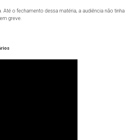
a. Até o fechamento dessa matéria, a audiência não tinha
 em greve.
ários