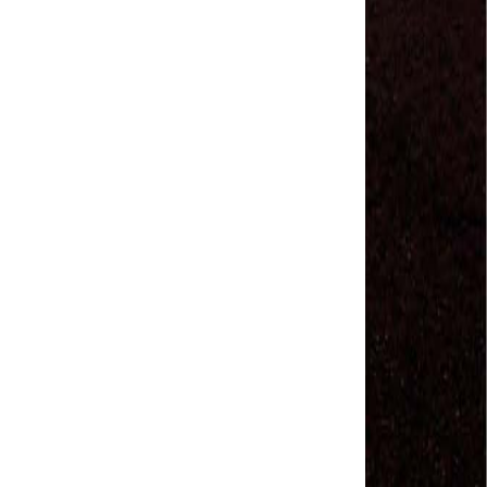
Sindviários SP
#GreveGeral 14 de Junho - Euvaldo Alves, Pres.
Sind. Transp Intermunicipal Bahia
#GreveGeral 14 de Junho - Ronaldo, Diretor
Rodoviários JSC
#GreveGeral 14 de Junho - Manoel Machado, Pres.
Sind. Fretamento Bahia
#GreveGeral 14 de Junho - Sérgio Dias, Presidente
da FENTAC
#GreveGeral 14 de Junho - Souzinha, Secretário de
Finanças da CNTTL
#GreveGeral 14 de Junho - Junior Rodoviário, Pres.
Sind. Rodoviários de Natal
#GreveGeral 14 de Junho - Kelly Cristina, Tesouraria
dos Rodoviários de Sorocaba
#GreveGeral 14 de Junho - Hélio Ferreira, Secretário
Geral da CNTTL
#GreveGeral 14 de Junho - Fábio Primo, Pres. Sind.
Rodoviários Bahia
Motoristas e Cobradores de Guarulhos e Arujá
aprovam greve no dia 10 de maio
1º de Maio - Dia de Luta Contra o Fim da
Aposentadoria – Direto do Anhangabaú / SP