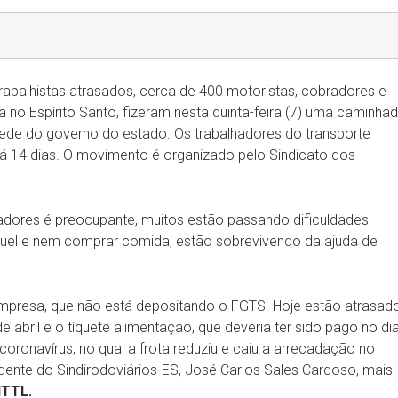
rabalhistas atrasados, cerca de 400 motoristas, cobradores e
a no Espírito Santo, fizeram nesta quinta-feira (7) uma caminha
a sede do governo do estado. Os trabalhadores do transporte
 14 dias. O movimento é organizado pelo Sindicato dos
hadores é preocupante, muitos estão passando dificuldades
uguel e nem comprar comida, estão sobrevivendo da ajuda de
presa, que não está depositando o FGTS. Hoje estão atrasad
e abril e o tíquete alimentação, que deveria ter sido pago no di
oronavírus, no qual a frota reduziu e caiu a arrecadação no
sidente do Sindirodoviários-ES, José Carlos Sales Cardoso, mais
NTTL.