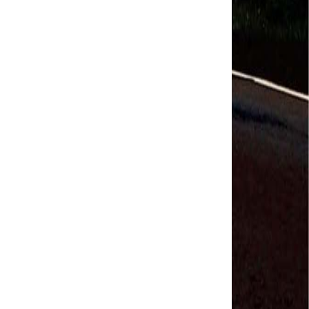
Salvador Arau - Federação Sindical dos
Trabalhadores Urbanos e Rurais de Quintana Roo
Sindicalistas de 50 países debatem os desafios do
futuro do trabalho
Paulinho (CNTTL) fala sobre o trabalho conjunto
com a ITF
CDH - audiência pública sobre desemprego e
Previdência - TV Senado ao vivo - 08/07/2019
#GreveGeral 14 de Junho - Paulinho, Presidente da
CNTTL
#GreveGeral 14 de Junho - Rodrigo Maciel, Pres.
Sind. Aeroviários de Guarulhos
#GreveGeral 14 de Junho - Lidenor Feitosa, Diretor
Sincoverg Guarulhos
#GreveGeral 14 de Junho - Kelly Cristina, convoca
todas as mulheres do transporte
#GreveGeral 14 de Junho - Cleidei Tameirão,
Diretora Rodoviários ABC
#GreveGeral 14 de Junho - Bira, Diretor Rodoviários
Bahia
#GreveGeral 14 de Junho - Eduardo Guterra, Vice-
Presidente CNTTL
#GreveGeral 14 de Junho - Alfredo Coletti, Diretor