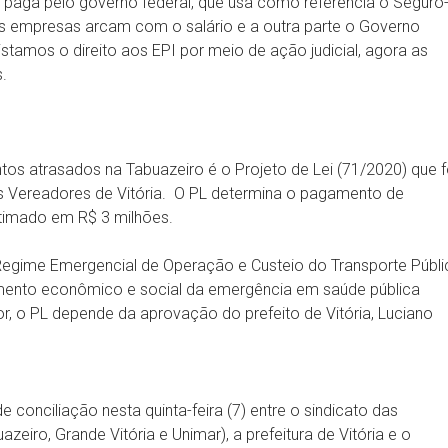
é paga pelo governo federal, que usa como referência o Seguro
 empresas arcam com o salário e a outra parte o Governo
tamos o direito aos EPI por meio de ação judicial, agora as
.
os atrasados na Tabuazeiro é o Projeto de Lei (71/2020) que f
os Vereadores de Vitória. O PL determina o pagamento de
estimado em R$ 3 milhões.
 o Regime Emergencial de Operação e Custeio do Transporte Públ
ntamento econômico e social da emergência em saúde pública
r, o PL depende da aprovação do prefeito de Vitória, Luciano
conciliação nesta quinta-feira (7) entre o sindicato das
eiro, Grande Vitória e Unimar), a prefeitura de Vitória e o