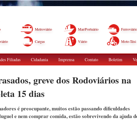
o
Metroviário
Mar/Portuário
Ferroviári
iário
Cargas
Viário
Moto-Táxi
des Filiadas
Cidadania
Imprensa
Contato
Boletim
Ve
rasados, greve dos Rodoviários na
eta 15 dias
hadores é preocupante, muitos estão passando dificuldades
aluguel e nem comprar comida, estão sobrevivendo da ajuda d