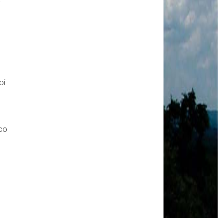
-
MODAL-LIVE #1 Data-base da categoria rodoviária
e a pandemia de COVID-19 (1/06/2020)
Paulinho, presidente da CNTTL, fala sobre a Greve
dos Caminhoneiros anunciada para o dia 16/12/2019
Paulinho - Presidente da CNTTL
Damaso Dias - RUTA 100 - México
Edel Maria Briones - FENOPADER - Equador
Ricardo Maldonado - Presidente da FUTAC
oi
José Augustin Penilla - Oraganização de Táxi da
Cidade do México
Fermín Umpierres - SNTP - Cuba
Miguel Quezada - ERCO - Equador
Javier Navarro - AST - Espanha
ico
Luis Fernadez - Presidente da Associação dos
Taxistas de Buenos Aires
Randolpah Parra - SITRAMECA - Venezuela
Marisol Fuentes - SNTCIE - Cuba
Milton Ayala Castro - FENOPADER - Equador
Carlos Tinizhañay - ERCO - Equador
Daniel Pallares - CNTP - Panamá
Boris Guerrero - CONUTT - Chile