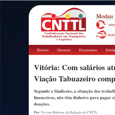
Modais
Aére
Rodov
História
Diretoria
Documentos
Entida
Vitória: Com salários at
Viação Tabuazeiro compl
Segundo o Sindicato, a situação dos trabal
financeiras, não têm dinheiro para pagar 
doações.
Por:
Viviane Barbosa, da Redação da CNTTL