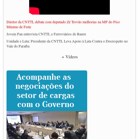
Diretor da CNTTL debate com deputado Zé Trovão melhorias na MP do Piso
Mínimo de Frete
Jovem Pan entrevista CNTTL e Ferroviários de Bauru
Unidade e Luta: Presidente da CNTTL Leva Apoio à Luta Contra o Desrespeito no
Vale do Paraíba
Empresas divulgam fake news para burlar lei do Piso Mínimo de Frete
+ Vídeos
CNTTL e entidades dos caminhoneiros conversam com governo Lula sobre pautas
da categoria
Caminhoneiros prometem paralisação e cobram diálogo com Lula
CNTTL e lideranças de caminhoneiros participam de debate sobre saúde nas
rodovias
Paulinho e Litti debatem política global para transporte rodoviário de cargas na
SUTCRA no Uruguai
Grande Conquista da Categoria transporte de Cargas e Caminhoneiros Autonomos
ENCONTRO INTERNACIONAL EM APOIO A CLASSE TRABALHADORA
DO BRASIL E A ELEIÇÃO 2022
Carta às Brasileiras e aos Brasileiros em Defesa do Estado Democrático de Direito
Paulinho, presidente da CNTTL, faz balanço do 3º Congresso da CNTTL
Caminhoneiros aprovam greve a partir do 1º de novembro