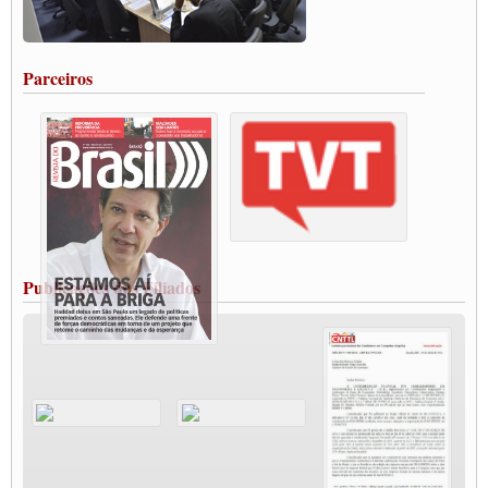
Rodoviários de Feira Santana fazem Assembleia para avaliar proposta de reajuste
salarial
Portuários de Rio Grande fazem paralisação pela vacina
Parceiros
Vacina Já: Lockdown de 24 horas dos trabalhadores em transportes está mantido,
destaca Paulinho
Condutores de Guarulhos farão greve sanitária nesta terça-feira (20)
Paralisação dos Caminhoneiros na #BR285, entrocamento que liga o Mercosul ao
Rio Grande
Caminhoneiros bloqueiam duas faixas na Castello Branco e fazem protesto
Modal-Live #13 Aumento da Violência Contra Mulher e o Adoecimento da Classe
Trabalhadora em Tempos de Pandemia
MODAL-LIVE#12 POLÍTICAS PÚBLICAS DE TRANSPORTE PARA A
CLASSE TRABALHADORA E ELEIÇÕES NA PANDEMIA
Publicações dos Filiados
MODAL-LIVE#11 POLÍTICAS PÚBLICAS DE TRANSPORTE
JUVENTUDE DO TRANSPORTE: POR QUE DEVEMOS NOS ORGANIZAR?
Fabio Primo testa positivo para Coronavírus, mas está bem de saúde
Modal-Live#9 Quais são os direitos dos trabalhador@s que contraem a Covid-19 na
pandemia?
Participe da Campanha Fora Bolsonaro
CNTTL e FECOOTAC apoiam Campanha de testes de COVID-19 para
caminhoneiros