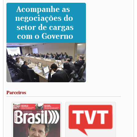
Caminhoneiros prometem paralisação e cobram diálogo com Lula
CNTTL e lideranças de caminhoneiros participam de debate sobre saúde nas
rodovias
Paulinho e Litti debatem política global para transporte rodoviário de cargas na
SUTCRA no Uruguai
Grande Conquista da Categoria transporte de Cargas e Caminhoneiros Autonomos
ENCONTRO INTERNACIONAL EM APOIO A CLASSE TRABALHADORA
DO BRASIL E A ELEIÇÃO 2022
Carta às Brasileiras e aos Brasileiros em Defesa do Estado Democrático de Direito
Paulinho, presidente da CNTTL, faz balanço do 3º Congresso da CNTTL
Caminhoneiros aprovam greve a partir do 1º de novembro
Rodoviários de Feira Santana fazem Assembleia para avaliar proposta de reajuste
salarial
Portuários de Rio Grande fazem paralisação pela vacina
Parceiros
Vacina Já: Lockdown de 24 horas dos trabalhadores em transportes está mantido,
destaca Paulinho
Condutores de Guarulhos farão greve sanitária nesta terça-feira (20)
Paralisação dos Caminhoneiros na #BR285, entrocamento que liga o Mercosul ao
Rio Grande
Caminhoneiros bloqueiam duas faixas na Castello Branco e fazem protesto
Modal-Live #13 Aumento da Violência Contra Mulher e o Adoecimento da Classe