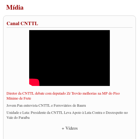
Mídia
Canal CNTTL
Diretor da CNTTL debate com deputado Zé Trovão melhorias na MP do Piso
Mínimo de Frete
Jovem Pan entrevista CNTTL e Ferroviários de Bauru
Unidade e Luta: Presidente da CNTTL Leva Apoio à Luta Contra o Desrespeito no
Vale do Paraíba
Empresas divulgam fake news para burlar lei do Piso Mínimo de Frete
+ Vídeos
CNTTL e entidades dos caminhoneiros conversam com governo Lula sobre pautas
da categoria