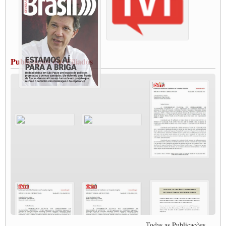
Rio Grande
Caminhoneiros bloqueiam duas faixas na Castello Branco e fazem protesto
Modal-Live #13 Aumento da Violência Contra Mulher e o Adoecimento da Classe
Trabalhadora em Tempos de Pandemia
MODAL-LIVE#12 POLÍTICAS PÚBLICAS DE TRANSPORTE PARA A
CLASSE TRABALHADORA E ELEIÇÕES NA PANDEMIA
Publicações dos Filiados
MODAL-LIVE#11 POLÍTICAS PÚBLICAS DE TRANSPORTE
JUVENTUDE DO TRANSPORTE: POR QUE DEVEMOS NOS ORGANIZAR?
Fabio Primo testa positivo para Coronavírus, mas está bem de saúde
Modal-Live#9 Quais são os direitos dos trabalhador@s que contraem a Covid-19 na
pandemia?
Participe da Campanha Fora Bolsonaro
CNTTL e FECOOTAC apoiam Campanha de testes de COVID-19 para
caminhoneiros
MODAL-LIVE#8 - Lideranças sindicais da CNTTL, CGTB e dos caminhoneiros
autônomos e celetistas irão abordar as lutas dos caminhoneiros e os impactos da
pandemia no setor de cargas e nos direitos.
O PAPEL DA ITF E FUTAC NAS LUTAS, EMPREGO, DIREITOS EM
ESCALA GLOBAL E DA DEFESA DA VIDA
Modal-Live #6: Com participação especial do professor da Unisinos e Doutor em
Ciências da Comunicação da USP, Rafael Grohmann, que coordena uma pesquisa
internacional que visa pressionar as plataformas digitais por melhores condições de
Todas as Publicações