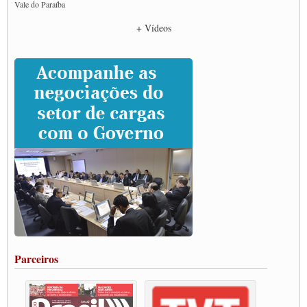
Vale do Paraíba
Empresas divulgam fake news para burlar lei do Piso Mínimo de Frete
+ Vídeos
CNTTL e entidades dos caminhoneiros conversam com governo Lula sobre pautas
da categoria
Caminhoneiros prometem paralisação e cobram diálogo com Lula
CNTTL e lideranças de caminhoneiros participam de debate sobre saúde nas
rodovias
Paulinho e Litti debatem política global para transporte rodoviário de cargas na
SUTCRA no Uruguai
Grande Conquista da Categoria transporte de Cargas e Caminhoneiros Autonomos
ENCONTRO INTERNACIONAL EM APOIO A CLASSE TRABALHADORA
DO BRASIL E A ELEIÇÃO 2022
Carta às Brasileiras e aos Brasileiros em Defesa do Estado Democrático de Direito
Paulinho, presidente da CNTTL, faz balanço do 3º Congresso da CNTTL
Caminhoneiros aprovam greve a partir do 1º de novembro
Rodoviários de Feira Santana fazem Assembleia para avaliar proposta de reajuste
salarial
Portuários de Rio Grande fazem paralisação pela vacina
Parceiros
Vacina Já: Lockdown de 24 horas dos trabalhadores em transportes está mantido,
destaca Paulinho
Condutores de Guarulhos farão greve sanitária nesta terça-feira (20)
Paralisação dos Caminhoneiros na #BR285, entrocamento que liga o Mercosul ao