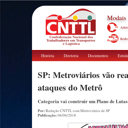
Modais
Aére
Rodov
História
Diretoria
Documentos
Entida
SP: Metroviários vão rea
ataques do Metrô
Categoria vai construir um Plano de Lutas 
Por:
Redação CNTTL com Metroviários de SP
Publicação:
06/06/2018