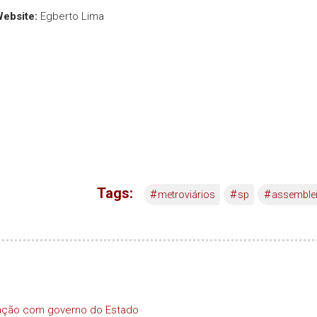
Website:
Egberto Lima
Tags:
#
#
#
metroviários
sp
assemble
iação com governo do Estado