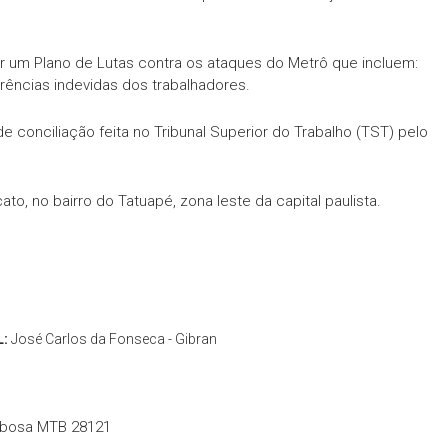
ir um Plano de Lutas contra os ataques do Metrô que incluem:
ferências indevidas dos trabalhadores.
 conciliação feita no Tribunal Superior do Trabalho (TST) pelo
to, no bairro do Tatuapé, zona leste da capital paulista.
L:
José Carlos da Fonseca - Gibran
rbosa MTB 28121