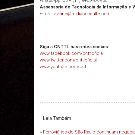
WhatsApp: 55 + (11) 9+6948-7450
Assessoria de Tecnologia da Informação e 
E-mail:
viviane@midiaconsulte.com
Siga a CNTTL nas redes sociais:
www.facebook.com/cnttloficial
www.twitter.com/cnttloficial
www.youtube.com/cnttl
Leia Também
» Ferroviários de São Paulo continuam negoc