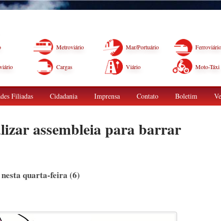
o
Metroviário
Mar/Portuário
Ferroviári
iário
Cargas
Viário
Moto-Táxi
des Filiadas
Cidadania
Imprensa
Contato
Boletim
Ve
lizar assembleia para barrar
nesta quarta-feira (6)