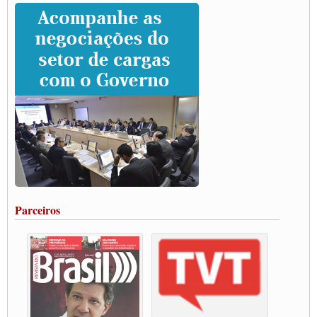
Caminhoneiros prometem paralisação e cobram diálogo com Lula
CNTTL e lideranças de caminhoneiros participam de debate sobre saúde nas
rodovias
Paulinho e Litti debatem política global para transporte rodoviário de cargas na
SUTCRA no Uruguai
Grande Conquista da Categoria transporte de Cargas e Caminhoneiros Autonomos
ENCONTRO INTERNACIONAL EM APOIO A CLASSE TRABALHADORA
DO BRASIL E A ELEIÇÃO 2022
Carta às Brasileiras e aos Brasileiros em Defesa do Estado Democrático de Direito
Paulinho, presidente da CNTTL, faz balanço do 3º Congresso da CNTTL
Caminhoneiros aprovam greve a partir do 1º de novembro
Rodoviários de Feira Santana fazem Assembleia para avaliar proposta de reajuste
salarial
Portuários de Rio Grande fazem paralisação pela vacina
Parceiros
Vacina Já: Lockdown de 24 horas dos trabalhadores em transportes está mantido,
destaca Paulinho
Condutores de Guarulhos farão greve sanitária nesta terça-feira (20)
Paralisação dos Caminhoneiros na #BR285, entrocamento que liga o Mercosul ao
Rio Grande
Caminhoneiros bloqueiam duas faixas na Castello Branco e fazem protesto
Modal-Live #13 Aumento da Violência Contra Mulher e o Adoecimento da Classe
Trabalhadora em Tempos de Pandemia