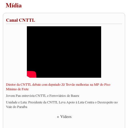
Mídia
Canal CNTTL
Diretor da CNTTL debate com deputado Zé Trovão melhorias na MP do Piso
Mínimo de Frete
Jovem Pan entrevista CNTTL e Ferroviários de Bauru
Unidade e Luta: Presidente da CNTTL Leva Apoio à Luta Contra o Desrespeito no
Vale do Paraíba
Empresas divulgam fake news para burlar lei do Piso Mínimo de Frete
+ Vídeos
CNTTL e entidades dos caminhoneiros conversam com governo Lula sobre pautas
da categoria