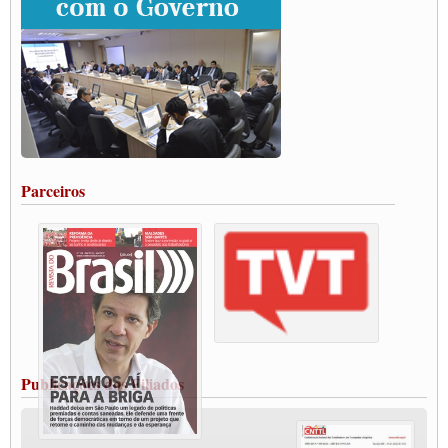
Grande Conquista da Categoria transporte de Cargas e Caminhoneiros Autonomos
ENCONTRO INTERNACIONAL EM APOIO A CLASSE TRABALHADORA
DO BRASIL E A ELEIÇÃO 2022
Carta às Brasileiras e aos Brasileiros em Defesa do Estado Democrático de Direito
Paulinho, presidente da CNTTL, faz balanço do 3º Congresso da CNTTL
Caminhoneiros aprovam greve a partir do 1º de novembro
Rodoviários de Feira Santana fazem Assembleia para avaliar proposta de reajuste
salarial
Portuários de Rio Grande fazem paralisação pela vacina
Parceiros
Vacina Já: Lockdown de 24 horas dos trabalhadores em transportes está mantido,
destaca Paulinho
Condutores de Guarulhos farão greve sanitária nesta terça-feira (20)
Paralisação dos Caminhoneiros na #BR285, entrocamento que liga o Mercosul ao
Rio Grande
Caminhoneiros bloqueiam duas faixas na Castello Branco e fazem protesto
Modal-Live #13 Aumento da Violência Contra Mulher e o Adoecimento da Classe
Trabalhadora em Tempos de Pandemia
MODAL-LIVE#12 POLÍTICAS PÚBLICAS DE TRANSPORTE PARA A
CLASSE TRABALHADORA E ELEIÇÕES NA PANDEMIA
Publicações dos Filiados
MODAL-LIVE#11 POLÍTICAS PÚBLICAS DE TRANSPORTE
JUVENTUDE DO TRANSPORTE: POR QUE DEVEMOS NOS ORGANIZAR?
Fabio Primo testa positivo para Coronavírus, mas está bem de saúde