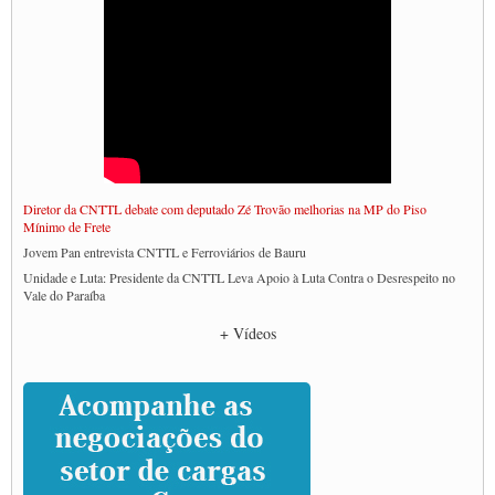
Diretor da CNTTL debate com deputado Zé Trovão melhorias na MP do Piso
Mínimo de Frete
Jovem Pan entrevista CNTTL e Ferroviários de Bauru
Unidade e Luta: Presidente da CNTTL Leva Apoio à Luta Contra o Desrespeito no
Vale do Paraíba
Empresas divulgam fake news para burlar lei do Piso Mínimo de Frete
+ Vídeos
CNTTL e entidades dos caminhoneiros conversam com governo Lula sobre pautas
da categoria
Caminhoneiros prometem paralisação e cobram diálogo com Lula
CNTTL e lideranças de caminhoneiros participam de debate sobre saúde nas
rodovias
Paulinho e Litti debatem política global para transporte rodoviário de cargas na
SUTCRA no Uruguai