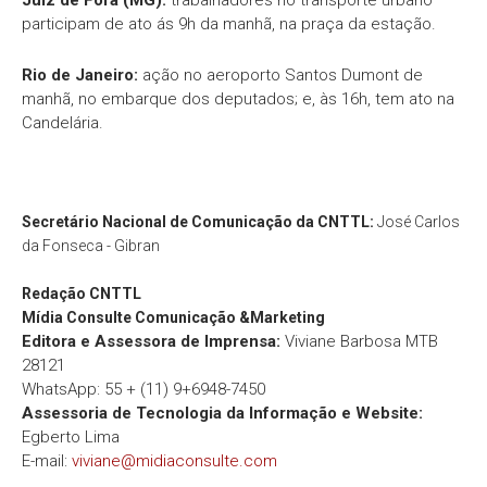
Juiz de Fora (MG):
trabalhadores no transporte urbano
participam de ato ás 9h da manhã, na praça da estação.
Rio de Janeiro:
ação no aeroporto Santos Dumont de
manhã, no embarque dos deputados; e, às 16h, tem ato na
Candelária.
Secretário Nacional de Comunicação da CNTTL:
José Carlos
da Fonseca - Gibran
Redação
CNTTL
Mídia Consulte Comunicação &Marketing
Editora e Assessora de Imprensa:
Viviane Barbosa MTB
28121
WhatsApp: 55 + (11) 9+6948-7450
Assessoria de Tecnologia da Informação e Website:
Egberto Lima
E-mail:
viviane@midiaconsulte.com