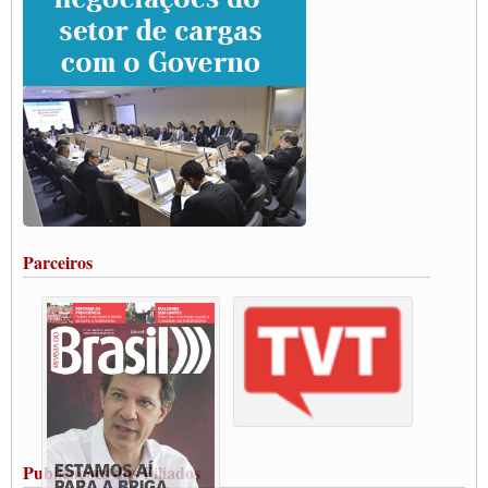
Paulinho e Litti debatem política global para transporte rodoviário de cargas na
SUTCRA no Uruguai
Grande Conquista da Categoria transporte de Cargas e Caminhoneiros Autonomos
ENCONTRO INTERNACIONAL EM APOIO A CLASSE TRABALHADORA
DO BRASIL E A ELEIÇÃO 2022
Carta às Brasileiras e aos Brasileiros em Defesa do Estado Democrático de Direito
Paulinho, presidente da CNTTL, faz balanço do 3º Congresso da CNTTL
Caminhoneiros aprovam greve a partir do 1º de novembro
Rodoviários de Feira Santana fazem Assembleia para avaliar proposta de reajuste
salarial
Portuários de Rio Grande fazem paralisação pela vacina
Parceiros
Vacina Já: Lockdown de 24 horas dos trabalhadores em transportes está mantido,
destaca Paulinho
Condutores de Guarulhos farão greve sanitária nesta terça-feira (20)
Paralisação dos Caminhoneiros na #BR285, entrocamento que liga o Mercosul ao
Rio Grande
Caminhoneiros bloqueiam duas faixas na Castello Branco e fazem protesto
Modal-Live #13 Aumento da Violência Contra Mulher e o Adoecimento da Classe
Trabalhadora em Tempos de Pandemia
MODAL-LIVE#12 POLÍTICAS PÚBLICAS DE TRANSPORTE PARA A
CLASSE TRABALHADORA E ELEIÇÕES NA PANDEMIA
Publicações dos Filiados