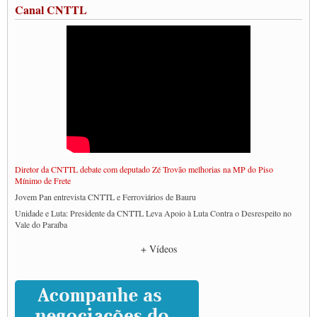
Canal CNTTL
Diretor da CNTTL debate com deputado Zé Trovão melhorias na MP do Piso
Mínimo de Frete
Jovem Pan entrevista CNTTL e Ferroviários de Bauru
Unidade e Luta: Presidente da CNTTL Leva Apoio à Luta Contra o Desrespeito no
Vale do Paraíba
Empresas divulgam fake news para burlar lei do Piso Mínimo de Frete
+ Vídeos
CNTTL e entidades dos caminhoneiros conversam com governo Lula sobre pautas
da categoria
Caminhoneiros prometem paralisação e cobram diálogo com Lula
CNTTL e lideranças de caminhoneiros participam de debate sobre saúde nas
rodovias