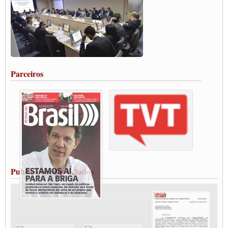
Carta às Brasileiras e aos Brasileiros em Defesa do Estado Democrático de Direito
Paulinho, presidente da CNTTL, faz balanço do 3º Congresso da CNTTL
Caminhoneiros aprovam greve a partir do 1º de novembro
Rodoviários de Feira Santana fazem Assembleia para avaliar proposta de reajuste
salarial
Portuários de Rio Grande fazem paralisação pela vacina
Parceiros
Vacina Já: Lockdown de 24 horas dos trabalhadores em transportes está mantido,
destaca Paulinho
Condutores de Guarulhos farão greve sanitária nesta terça-feira (20)
Paralisação dos Caminhoneiros na #BR285, entrocamento que liga o Mercosul ao
Rio Grande
Caminhoneiros bloqueiam duas faixas na Castello Branco e fazem protesto
Modal-Live #13 Aumento da Violência Contra Mulher e o Adoecimento da Classe
Trabalhadora em Tempos de Pandemia
MODAL-LIVE#12 POLÍTICAS PÚBLICAS DE TRANSPORTE PARA A
CLASSE TRABALHADORA E ELEIÇÕES NA PANDEMIA
Publicações dos Filiados
MODAL-LIVE#11 POLÍTICAS PÚBLICAS DE TRANSPORTE
JUVENTUDE DO TRANSPORTE: POR QUE DEVEMOS NOS ORGANIZAR?
Fabio Primo testa positivo para Coronavírus, mas está bem de saúde
Modal-Live#9 Quais são os direitos dos trabalhador@s que contraem a Covid-19 na
pandemia?