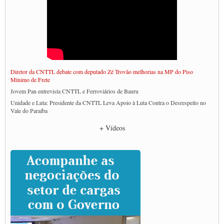
Diretor da CNTTL debate com deputado Zé Trovão melhorias na MP do Piso
Mínimo de Frete
Jovem Pan entrevista CNTTL e Ferroviários de Bauru
Unidade e Luta: Presidente da CNTTL Leva Apoio à Luta Contra o Desrespeito no
Vale do Paraíba
Empresas divulgam fake news para burlar lei do Piso Mínimo de Frete
+ Vídeos
CNTTL e entidades dos caminhoneiros conversam com governo Lula sobre pautas
da categoria
Caminhoneiros prometem paralisação e cobram diálogo com Lula
CNTTL e lideranças de caminhoneiros participam de debate sobre saúde nas
rodovias
Paulinho e Litti debatem política global para transporte rodoviário de cargas na
SUTCRA no Uruguai
Grande Conquista da Categoria transporte de Cargas e Caminhoneiros Autonomos
ENCONTRO INTERNACIONAL EM APOIO A CLASSE TRABALHADORA
DO BRASIL E A ELEIÇÃO 2022