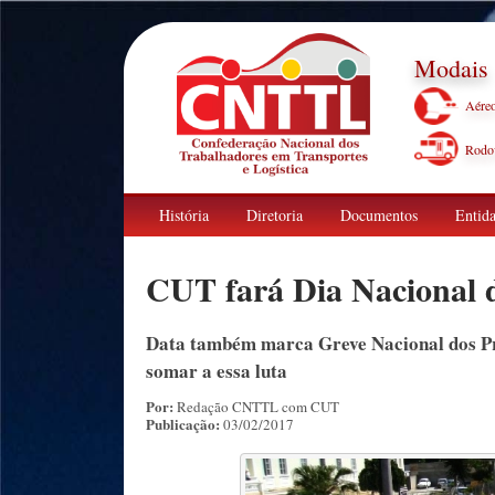
Modais
Aére
Rodov
História
Diretoria
Documentos
Entida
CUT fará Dia Nacional 
Data também marca Greve Nacional dos Pr
somar a essa luta
Por:
Redação CNTTL com CUT
Publicação:
03/02/2017