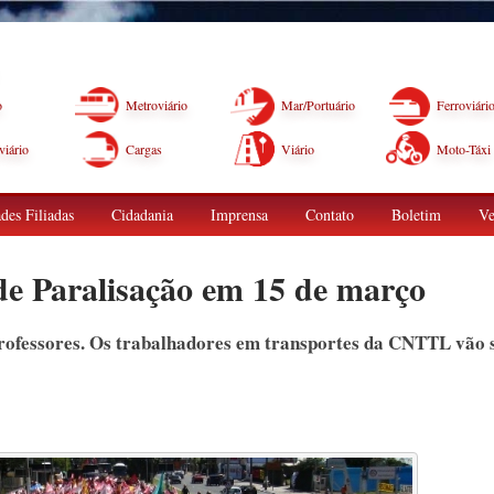
o
Metroviário
Mar/Portuário
Ferroviári
iário
Cargas
Viário
Moto-Táxi
des Filiadas
Cidadania
Imprensa
Contato
Boletim
Ve
de Paralisação em 15 de março
ofessores. Os trabalhadores em transportes da CNTTL vão 