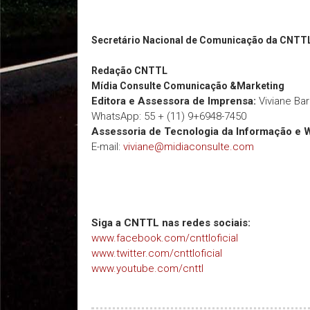
Secretário Nacional de Comunicação da CNTT
Redação
CNTTL
Mídia Consulte Comunicação &Marketing
Editora e Assessora de Imprensa:
Viviane Ba
WhatsApp: 55 + (11) 9+6948-7450
Assessoria de Tecnologia da Informação e 
E-mail:
viviane@midiaconsulte.com
Siga a CNTTL nas redes sociais:
www.facebook.com/cnttloficial
www.twitter.com/cnttloficial
www.youtube.com/cnttl