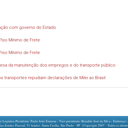
iação com governo do Estado
Piso Mínimo de Frete
Piso Mínimo de Frete
efesa da manutenção dos empregos e do transporte público
s transportes repudiam declarações de Milei ao Brasil
ogística Presidente: Paulo João Estausia - Vice-presidente: Ronaldo José da Silva - Endereço: 
íno Pascoal, 51 fundos -Santa Cecília, São Paulo - SP | Copyright 2007 - Todos os direito