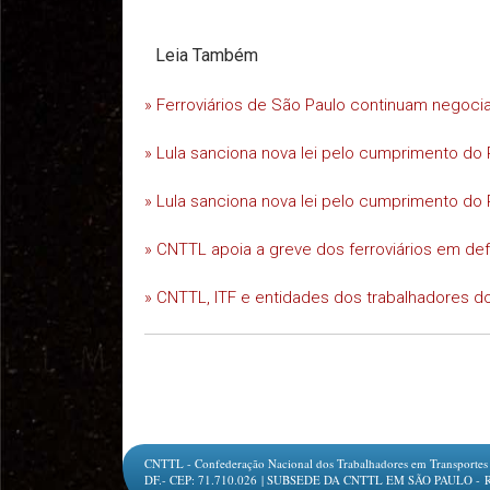
Leia Também
» Ferroviários de São Paulo continuam negoc
» Lula sanciona nova lei pelo cumprimento do 
» Lula sanciona nova lei pelo cumprimento do 
» CNTTL apoia a greve dos ferroviários em d
» CNTTL, ITF e entidades dos trabalhadores do
CNTTL - Confederação Nacional dos Trabalhadores em Transportes e L
DF.- CEP: 71.710.026 | SUBSEDE DA CNTTL EM SÃO PAULO - Rua Jesu