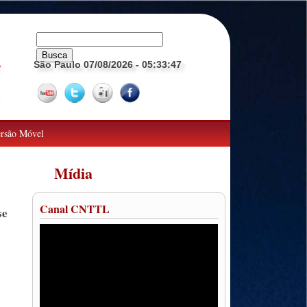
São Paulo 07/08/2026
- 05:33:48
o
rsão Móvel
Mídia
Canal CNTTL
se