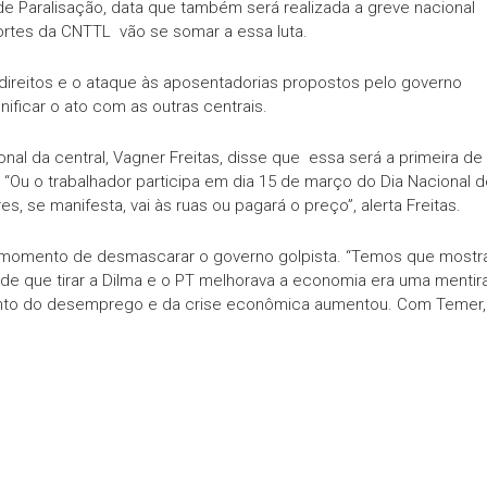
de Paralisação, data que também será realizada a greve nacional
ortes da CNTTL vão se somar a essa luta.
 direitos e o ataque às aposentadorias propostos pelo governo
nificar o ato com as outras centrais.
onal da central, Vagner Freitas, disse que essa será a primeira de
“Ou o trabalhador participa em dia 15 de março do Dia Nacional d
s, se manifesta, vai às ruas ou pagará o preço”, alerta Freitas.
momento de desmascarar o governo golpista. “Temos que mostr
 de que tirar a Dilma e o PT melhorava a economia era uma mentira
ento do desemprego e da crise econômica aumentou. Com Temer,