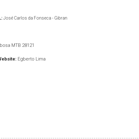
L:
José Carlos da Fonseca - Gibran
rbosa MTB 28121
Website:
Egberto Lima