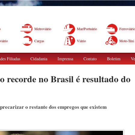
o
Metroviário
Mar/Portuário
Ferroviári
iário
Cargas
Viário
Moto-Táxi
des Filiadas
Cidadania
Imprensa
Contato
Boletim
Ve
 recorde no Brasil é resultado do
precarizar o restante dos empregos que existem