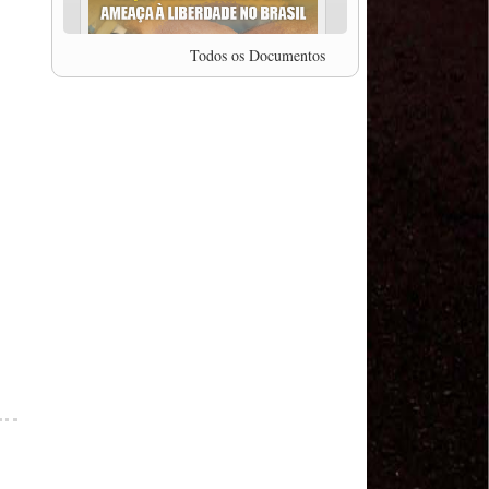
professor da Unisinos e Doutor em Ciências da
Comunicação da USP, Rafael Grohmann, que
coordena uma pesquisa internacional que visa
Todos os Documentos
pressionar as plataformas digitais por melhores
condições de trabalho.
MODAL-LIVE #5 IMPACTOS DA COVID-19 NO
TRABALHO VIÁRIO (15/06/2020)
MODAL-LIVE #5 IMPACTOS DA COVID-19 NO
TRABALHO VIÁRIO (15/06/2020)
MODAL-LIVE #4 A privatização da gestão portuária
e a Pandemia (9/06/2020)
MODAL-LIVE #4 A privatização da gestão portuária
e a Pandemia (9/06/2020)
MODAL-LIVE #3 Impactos da COVID-19 na
aviação (8/06/2020)
MODAL-LIVE #3 Impactos da COVID-19 na
aviação (8/06/2020)
MODAL-LIVE #3 Impactos da COVID-19 na
aviação (8/06/2020)
MODAL-LIVE #3 Impactos da COVID-19 na
aviação (8/06/2020)
MODAL-LIVE #2 Os Impactos da COVID-19 no
Trabalho Metroferroviário (2/06/2020)