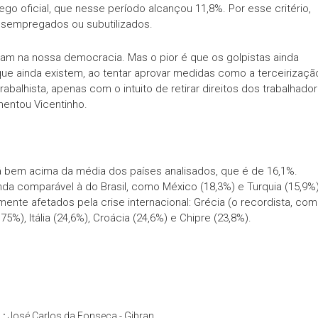
 oficial, que nesse período alcançou 11,8%. Por esse critério,
desempregados ou subutilizados.
am na nossa democracia. Mas o pior é que os golpistas ainda
ue ainda existem, ao tentar aprovar medidas como a terceirizaçã
trabalhista, apenas com o intuito de retirar direitos dos trabalhado
mentou Vicentinho.
á bem acima da média dos países analisados, que é de 16,1%.
a comparável à do Brasil, como México (18,3%) e Turquia (15,9%)
mente afetados pela crise internacional: Grécia (o recordista, com
), Itália (24,6%), Croácia (24,6%) e Chipre (23,8%).
L:
José Carlos da Fonseca - Gibran