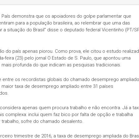
País demonstra que os apoiadores do golpe parlamentar que
entiram para a população brasileira, ao relembrar que uma das
r a situação do Brasil” disse o deputado federal Vicentinho (PT/S
ão do país apenas piorou. Como prova, ele citou o estudo realiza
a-feira (23) pelo jornal O Estado de S. Paulo, que apontou uma
 mais profunda do que indicam as pesquisas tradicionais.
je entre os recordistas globais do chamado desemprego ampliado
ta maior taxa de desemprego ampliado entre 31 países
dos.
 considera apenas quem procura trabalho e não encontra. Já a tax
complexa: inclui quem faz bico por falta de opção e trabalha
 trabalho, sofre do chamado desalento.
ceiro trimestre de 2016, a taxa de desemprego ampliada do Brasi