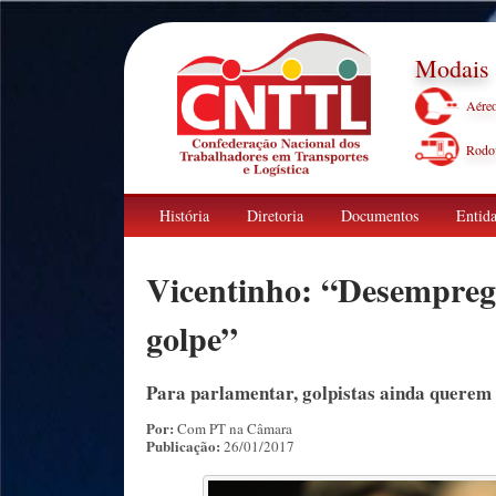
Modais
Aére
Rodov
História
Diretoria
Documentos
Entida
Vicentinho: “Desemprego
golpe”
Para parlamentar, golpistas ainda querem 
Por:
Com PT na Câmara
Publicação:
26/01/2017