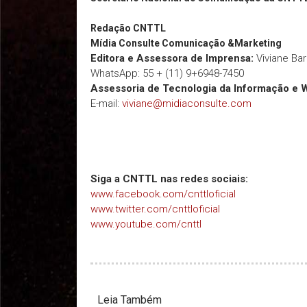
Redação
CNTTL
Mídia Consulte Comunicação &Marketing
Editora e Assessora de Imprensa:
Viviane Ba
WhatsApp: 55 + (11) 9+6948-7450
Assessoria de Tecnologia da Informação e 
E-mail:
viviane@midiaconsulte.com
Siga a CNTTL nas redes sociais:
www.facebook.com/cnttloficial
www.twitter.com/cnttloficial
www.youtube.com/cnttl
Leia Também