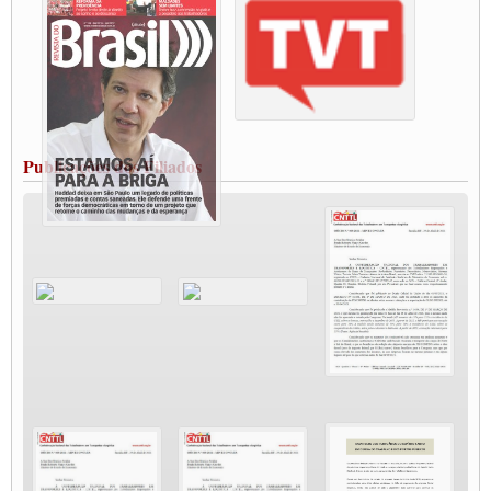
Condutores de Guarulhos farão greve sanitária nesta terça-feira (20)
Paralisação dos Caminhoneiros na #BR285, entrocamento que liga o Mercosul ao
Rio Grande
Caminhoneiros bloqueiam duas faixas na Castello Branco e fazem protesto
Modal-Live #13 Aumento da Violência Contra Mulher e o Adoecimento da Classe
Trabalhadora em Tempos de Pandemia
MODAL-LIVE#12 POLÍTICAS PÚBLICAS DE TRANSPORTE PARA A
CLASSE TRABALHADORA E ELEIÇÕES NA PANDEMIA
Publicações dos Filiados
MODAL-LIVE#11 POLÍTICAS PÚBLICAS DE TRANSPORTE
JUVENTUDE DO TRANSPORTE: POR QUE DEVEMOS NOS ORGANIZAR?
Fabio Primo testa positivo para Coronavírus, mas está bem de saúde
Modal-Live#9 Quais são os direitos dos trabalhador@s que contraem a Covid-19 na
pandemia?
Participe da Campanha Fora Bolsonaro
CNTTL e FECOOTAC apoiam Campanha de testes de COVID-19 para
caminhoneiros
MODAL-LIVE#8 - Lideranças sindicais da CNTTL, CGTB e dos caminhoneiros
autônomos e celetistas irão abordar as lutas dos caminhoneiros e os impactos da
pandemia no setor de cargas e nos direitos.
O PAPEL DA ITF E FUTAC NAS LUTAS, EMPREGO, DIREITOS EM
ESCALA GLOBAL E DA DEFESA DA VIDA
Modal-Live #6: Com participação especial do professor da Unisinos e Doutor em
Ciências da Comunicação da USP, Rafael Grohmann, que coordena uma pesquisa