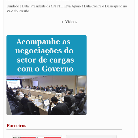
Unidade e Luta: Presidente da CNTTL Leva Apoio à Luta Contra o Desrespeito no
Vale do Paraíba
Empresas divulgam fake news para burlar lei do Piso Mínimo de Frete
+ Vídeos
CNTTL e entidades dos caminhoneiros conversam com governo Lula sobre pautas
da categoria
Caminhoneiros prometem paralisação e cobram diálogo com Lula
CNTTL e lideranças de caminhoneiros participam de debate sobre saúde nas
rodovias
Paulinho e Litti debatem política global para transporte rodoviário de cargas na
SUTCRA no Uruguai
Grande Conquista da Categoria transporte de Cargas e Caminhoneiros Autonomos
ENCONTRO INTERNACIONAL EM APOIO A CLASSE TRABALHADORA
DO BRASIL E A ELEIÇÃO 2022
Carta às Brasileiras e aos Brasileiros em Defesa do Estado Democrático de Direito
Paulinho, presidente da CNTTL, faz balanço do 3º Congresso da CNTTL
Caminhoneiros aprovam greve a partir do 1º de novembro
Rodoviários de Feira Santana fazem Assembleia para avaliar proposta de reajuste
salarial
Portuários de Rio Grande fazem paralisação pela vacina
Parceiros
Vacina Já: Lockdown de 24 horas dos trabalhadores em transportes está mantido,
destaca Paulinho