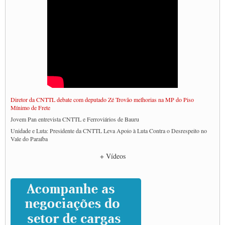
Diretor da CNTTL debate com deputado Zé Trovão melhorias na MP do Piso
Mínimo de Frete
Jovem Pan entrevista CNTTL e Ferroviários de Bauru
Unidade e Luta: Presidente da CNTTL Leva Apoio à Luta Contra o Desrespeito no
Vale do Paraíba
Empresas divulgam fake news para burlar lei do Piso Mínimo de Frete
+ Vídeos
CNTTL e entidades dos caminhoneiros conversam com governo Lula sobre pautas
da categoria
Caminhoneiros prometem paralisação e cobram diálogo com Lula
CNTTL e lideranças de caminhoneiros participam de debate sobre saúde nas
rodovias
Paulinho e Litti debatem política global para transporte rodoviário de cargas na
SUTCRA no Uruguai