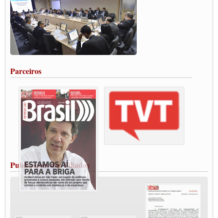
Carta às Brasileiras e aos Brasileiros em Defesa do Estado Democrático de Direito
Paulinho, presidente da CNTTL, faz balanço do 3º Congresso da CNTTL
Caminhoneiros aprovam greve a partir do 1º de novembro
Rodoviários de Feira Santana fazem Assembleia para avaliar proposta de reajuste
salarial
Portuários de Rio Grande fazem paralisação pela vacina
Parceiros
Vacina Já: Lockdown de 24 horas dos trabalhadores em transportes está mantido,
destaca Paulinho
Condutores de Guarulhos farão greve sanitária nesta terça-feira (20)
Paralisação dos Caminhoneiros na #BR285, entrocamento que liga o Mercosul ao
Rio Grande
Caminhoneiros bloqueiam duas faixas na Castello Branco e fazem protesto
Modal-Live #13 Aumento da Violência Contra Mulher e o Adoecimento da Classe
Trabalhadora em Tempos de Pandemia
MODAL-LIVE#12 POLÍTICAS PÚBLICAS DE TRANSPORTE PARA A
CLASSE TRABALHADORA E ELEIÇÕES NA PANDEMIA
Publicações dos Filiados
MODAL-LIVE#11 POLÍTICAS PÚBLICAS DE TRANSPORTE
JUVENTUDE DO TRANSPORTE: POR QUE DEVEMOS NOS ORGANIZAR?
Fabio Primo testa positivo para Coronavírus, mas está bem de saúde
Modal-Live#9 Quais são os direitos dos trabalhador@s que contraem a Covid-19 na
pandemia?