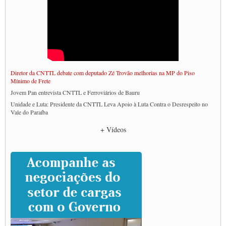
Diretor da CNTTL debate com deputado Zé Trovão melhorias na MP do Piso
Mínimo de Frete
Jovem Pan entrevista CNTTL e Ferroviários de Bauru
Unidade e Luta: Presidente da CNTTL Leva Apoio à Luta Contra o Desrespeito no
Vale do Paraíba
Empresas divulgam fake news para burlar lei do Piso Mínimo de Frete
+ Vídeos
CNTTL e entidades dos caminhoneiros conversam com governo Lula sobre pautas
da categoria
Caminhoneiros prometem paralisação e cobram diálogo com Lula
CNTTL e lideranças de caminhoneiros participam de debate sobre saúde nas
rodovias
Paulinho e Litti debatem política global para transporte rodoviário de cargas na
SUTCRA no Uruguai
Grande Conquista da Categoria transporte de Cargas e Caminhoneiros Autonomos
ENCONTRO INTERNACIONAL EM APOIO A CLASSE TRABALHADORA
DO BRASIL E A ELEIÇÃO 2022