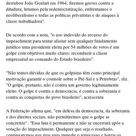
derrubou João Goulart em 1964, fizemos greves contra a
ditadura, lutamos pela redemocratização, enfrentamos o
neoliberalismo e todas as políticas privatistas e de ataques à
classe trabalhadora".
De acordo com a nota, "o uso indevido do recurso do
impeachment para tentar afastar sem qualquer fundamento
jurídico uma presidente eleita por 54 milhões de votos é um
golpe com objetivos muito claros: reconduzir a classe
empresarial ao comando do Estado brasileiro".
"Não temos dúvidas de que os golpistas têm como principal
motivação garantir o controle sobre o Pré-Sal e a Petrobras", diz.
"O golpe, portanto, não é contra um governo legitimamente
eleito. O golpe é contra a democracia, é contra a soberania e
contra as conquistas do povo brasileiro", acrescenta
A Federação afirma que, "em defesa da democracia, da soberania
e dos direitos sociais, não permitiremos que o golpe se
concretize". "Essa luta é permanente e não se encerrará após a
votação do impeachment. Qualquer que seja o resultado,
continuaremos nas ruas para impedir o retrocesso e barrar os