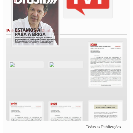
Caminhoneiros bloqueiam duas faixas na Castello Branco e fazem protesto
Modal-Live #13 Aumento da Violência Contra Mulher e o Adoecimento da Classe
Trabalhadora em Tempos de Pandemia
MODAL-LIVE#12 POLÍTICAS PÚBLICAS DE TRANSPORTE PARA A
CLASSE TRABALHADORA E ELEIÇÕES NA PANDEMIA
Publicações dos Filiados
MODAL-LIVE#11 POLÍTICAS PÚBLICAS DE TRANSPORTE
JUVENTUDE DO TRANSPORTE: POR QUE DEVEMOS NOS ORGANIZAR?
Fabio Primo testa positivo para Coronavírus, mas está bem de saúde
Modal-Live#9 Quais são os direitos dos trabalhador@s que contraem a Covid-19 na
pandemia?
Participe da Campanha Fora Bolsonaro
CNTTL e FECOOTAC apoiam Campanha de testes de COVID-19 para
caminhoneiros
MODAL-LIVE#8 - Lideranças sindicais da CNTTL, CGTB e dos caminhoneiros
autônomos e celetistas irão abordar as lutas dos caminhoneiros e os impactos da
pandemia no setor de cargas e nos direitos.
O PAPEL DA ITF E FUTAC NAS LUTAS, EMPREGO, DIREITOS EM
ESCALA GLOBAL E DA DEFESA DA VIDA
Modal-Live #6: Com participação especial do professor da Unisinos e Doutor em
Ciências da Comunicação da USP, Rafael Grohmann, que coordena uma pesquisa
internacional que visa pressionar as plataformas digitais por melhores condições de
Todas as Publicações
trabalho.