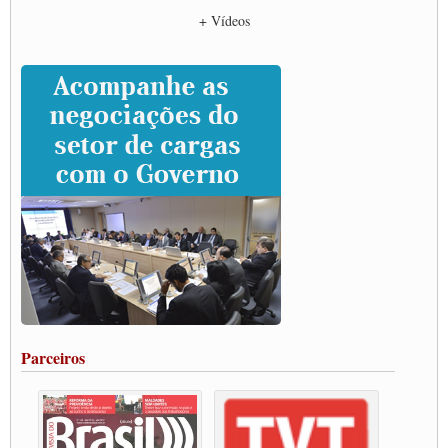
Empresas divulgam fake news para burlar lei do Piso Mínimo de Frete
+ Vídeos
CNTTL e entidades dos caminhoneiros conversam com governo Lula sobre pautas
da categoria
Caminhoneiros prometem paralisação e cobram diálogo com Lula
CNTTL e lideranças de caminhoneiros participam de debate sobre saúde nas
rodovias
Paulinho e Litti debatem política global para transporte rodoviário de cargas na
SUTCRA no Uruguai
Grande Conquista da Categoria transporte de Cargas e Caminhoneiros Autonomos
ENCONTRO INTERNACIONAL EM APOIO A CLASSE TRABALHADORA
DO BRASIL E A ELEIÇÃO 2022
Carta às Brasileiras e aos Brasileiros em Defesa do Estado Democrático de Direito
Paulinho, presidente da CNTTL, faz balanço do 3º Congresso da CNTTL
Caminhoneiros aprovam greve a partir do 1º de novembro
Rodoviários de Feira Santana fazem Assembleia para avaliar proposta de reajuste
salarial
Portuários de Rio Grande fazem paralisação pela vacina
Parceiros
Vacina Já: Lockdown de 24 horas dos trabalhadores em transportes está mantido,
destaca Paulinho
Condutores de Guarulhos farão greve sanitária nesta terça-feira (20)
Paralisação dos Caminhoneiros na #BR285, entrocamento que liga o Mercosul ao
Rio Grande