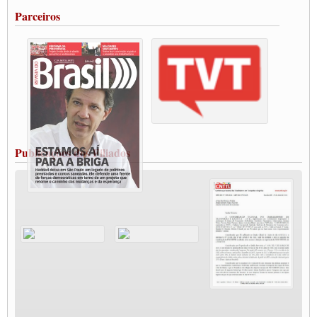
Portuários de Rio Grande fazem paralisação pela vacina
Parceiros
Vacina Já: Lockdown de 24 horas dos trabalhadores em transportes está mantido,
destaca Paulinho
Condutores de Guarulhos farão greve sanitária nesta terça-feira (20)
Paralisação dos Caminhoneiros na #BR285, entrocamento que liga o Mercosul ao
Rio Grande
Caminhoneiros bloqueiam duas faixas na Castello Branco e fazem protesto
Modal-Live #13 Aumento da Violência Contra Mulher e o Adoecimento da Classe
Trabalhadora em Tempos de Pandemia
MODAL-LIVE#12 POLÍTICAS PÚBLICAS DE TRANSPORTE PARA A
CLASSE TRABALHADORA E ELEIÇÕES NA PANDEMIA
Publicações dos Filiados
MODAL-LIVE#11 POLÍTICAS PÚBLICAS DE TRANSPORTE
JUVENTUDE DO TRANSPORTE: POR QUE DEVEMOS NOS ORGANIZAR?
Fabio Primo testa positivo para Coronavírus, mas está bem de saúde
Modal-Live#9 Quais são os direitos dos trabalhador@s que contraem a Covid-19 na
pandemia?
Participe da Campanha Fora Bolsonaro
CNTTL e FECOOTAC apoiam Campanha de testes de COVID-19 para
caminhoneiros
MODAL-LIVE#8 - Lideranças sindicais da CNTTL, CGTB e dos caminhoneiros
autônomos e celetistas irão abordar as lutas dos caminhoneiros e os impactos da
pandemia no setor de cargas e nos direitos.