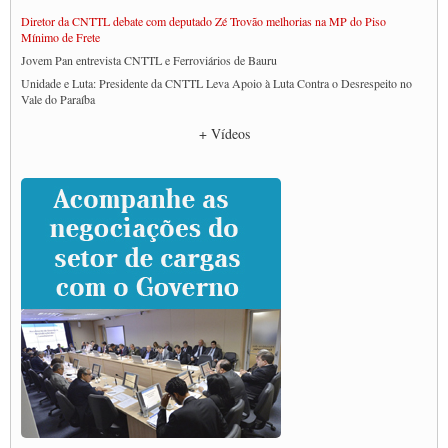
Diretor da CNTTL debate com deputado Zé Trovão melhorias na MP do Piso
Mínimo de Frete
Jovem Pan entrevista CNTTL e Ferroviários de Bauru
Unidade e Luta: Presidente da CNTTL Leva Apoio à Luta Contra o Desrespeito no
Vale do Paraíba
Empresas divulgam fake news para burlar lei do Piso Mínimo de Frete
+ Vídeos
CNTTL e entidades dos caminhoneiros conversam com governo Lula sobre pautas
da categoria
Caminhoneiros prometem paralisação e cobram diálogo com Lula
CNTTL e lideranças de caminhoneiros participam de debate sobre saúde nas
rodovias
Paulinho e Litti debatem política global para transporte rodoviário de cargas na
SUTCRA no Uruguai
Grande Conquista da Categoria transporte de Cargas e Caminhoneiros Autonomos
ENCONTRO INTERNACIONAL EM APOIO A CLASSE TRABALHADORA
DO BRASIL E A ELEIÇÃO 2022
Carta às Brasileiras e aos Brasileiros em Defesa do Estado Democrático de Direito
Paulinho, presidente da CNTTL, faz balanço do 3º Congresso da CNTTL
Caminhoneiros aprovam greve a partir do 1º de novembro
Rodoviários de Feira Santana fazem Assembleia para avaliar proposta de reajuste
salarial