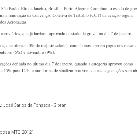
São Paulo, Rio de Janeiro, Brasília, Porto Alegre e Campinas, o estado de gre
ara a renovação da Convenção Coletiva de Trabalho (CCT) da aviação regular
 dos Aeronautas.
s aeroviários, que já haviam aprovado o estado de greve, no dia 7 de janeiro.
eas, que oferecia 0% de reajuste salarial, com abonos a serem pagos nos meses 
 outubro (5%) e novembro (9%).
cações definida no último dia 7 de janeiro, quando a categoria aprovou como
l de 15% para 12%, como forma de sinalizar boa vontade nas negociações sem ab
L:
José Carlos da Fonseca - Gibran
rbosa MTB 28121