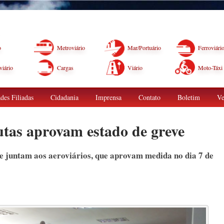
o
Metroviário
Mar/Portuário
Ferroviári
iário
Cargas
Viário
Moto-Táxi
des Filiadas
Cidadania
Imprensa
Contato
Boletim
Ve
tas aprovam estado de greve
se juntam aos aeroviários, que aprovam medida no dia 7 de