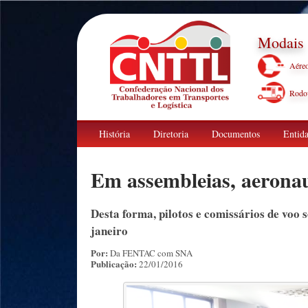
Modais
Aére
Rodov
História
Diretoria
Documentos
Entida
Em assembleias, aeronau
Desta forma, pilotos e comissários de voo 
janeiro
Por:
Da FENTAC com SNA
Publicação:
22/01/2016