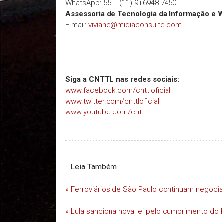
WhatsApp: 55 + (11) 9+6948-7450
Assessoria de Tecnologia da Informação e 
E-mail:
viviane@midiaconsulte.com
Siga a CNTTL nas redes sociais:
www.facebook.com/cnttloficial
www.twitter.com/cnttloficial
www.youtube.com/cnttl
Leia Também
» Ferroviários de São Paulo continuam negoc
» Lula sanciona nova lei pelo cumprimento do 