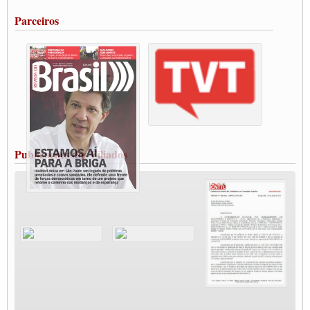
Portuários de Rio Grande fazem paralisação pela vacina
Parceiros
Vacina Já: Lockdown de 24 horas dos trabalhadores em transportes está mantido,
destaca Paulinho
Condutores de Guarulhos farão greve sanitária nesta terça-feira (20)
Paralisação dos Caminhoneiros na #BR285, entrocamento que liga o Mercosul ao
Rio Grande
Caminhoneiros bloqueiam duas faixas na Castello Branco e fazem protesto
Modal-Live #13 Aumento da Violência Contra Mulher e o Adoecimento da Classe
Trabalhadora em Tempos de Pandemia
MODAL-LIVE#12 POLÍTICAS PÚBLICAS DE TRANSPORTE PARA A
CLASSE TRABALHADORA E ELEIÇÕES NA PANDEMIA
Publicações dos Filiados
MODAL-LIVE#11 POLÍTICAS PÚBLICAS DE TRANSPORTE
JUVENTUDE DO TRANSPORTE: POR QUE DEVEMOS NOS ORGANIZAR?
Fabio Primo testa positivo para Coronavírus, mas está bem de saúde
Modal-Live#9 Quais são os direitos dos trabalhador@s que contraem a Covid-19 na
pandemia?
Participe da Campanha Fora Bolsonaro
CNTTL e FECOOTAC apoiam Campanha de testes de COVID-19 para
caminhoneiros
MODAL-LIVE#8 - Lideranças sindicais da CNTTL, CGTB e dos caminhoneiros
autônomos e celetistas irão abordar as lutas dos caminhoneiros e os impactos da
pandemia no setor de cargas e nos direitos.