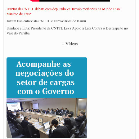
Diretor da CNTTL debate com deputado Zé Trovão melhorias na MP do Piso
Mínimo de Frete
Jovem Pan entrevista CNTTL e Ferroviários de Bauru
Unidade e Luta: Presidente da CNTTL Leva Apoio à Luta Contra o Desrespeito no
Vale do Paraíba
Empresas divulgam fake news para burlar lei do Piso Mínimo de Frete
+ Vídeos
CNTTL e entidades dos caminhoneiros conversam com governo Lula sobre pautas
da categoria
Caminhoneiros prometem paralisação e cobram diálogo com Lula
CNTTL e lideranças de caminhoneiros participam de debate sobre saúde nas
rodovias
Paulinho e Litti debatem política global para transporte rodoviário de cargas na
SUTCRA no Uruguai
Grande Conquista da Categoria transporte de Cargas e Caminhoneiros Autonomos
ENCONTRO INTERNACIONAL EM APOIO A CLASSE TRABALHADORA
DO BRASIL E A ELEIÇÃO 2022
Carta às Brasileiras e aos Brasileiros em Defesa do Estado Democrático de Direito
Paulinho, presidente da CNTTL, faz balanço do 3º Congresso da CNTTL
Caminhoneiros aprovam greve a partir do 1º de novembro
Rodoviários de Feira Santana fazem Assembleia para avaliar proposta de reajuste
salarial