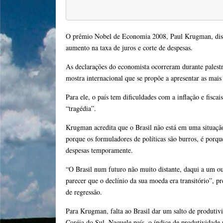
O prêmio Nobel de Economia 2008, Paul Krugman, diss
aumento na taxa de juros e corte de despesas.
As declarações do economista ocorreram durante pales
mostra internacional que se propõe a apresentar as mais
Para ele, o país tem dificuldades com a inflação e fisc
“tragédia”.
Krugman acredita que o Brasil não está em uma situação
porque os formuladores de políticas são burros, é porqu
despesas temporamente.
“O Brasil num futuro não muito distante, daqui a um ou
parecer que o declínio da sua moeda era transitório”, pr
de regressão.
Para Krugman, falta ao Brasil dar um salto de produti
Coréia do Sul. Naquele país, o índice de produtividade 