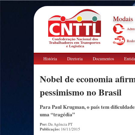
Modais
Aére
Rodov
História
Diretoria
Documentos
Entida
Nobel de economia afirm
pessimismo no Brasil
Para Paul Krugman, o país tem dificuldades
uma “tragédia”
Por:
Da Agência PT
Publicação:
16/11/2015