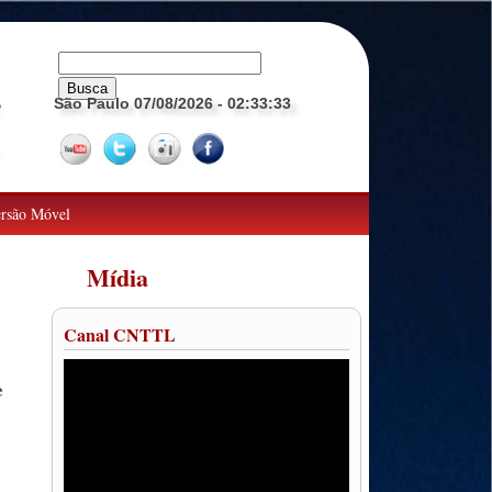
São Paulo 07/08/2026
- 02:33:34
o
rsão Móvel
Mídia
Canal CNTTL
e