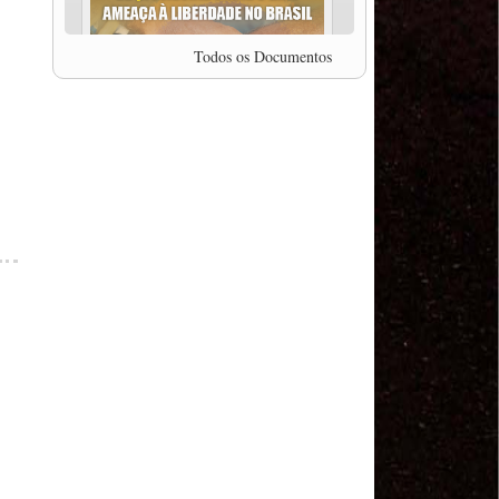
professor da Unisinos e Doutor em Ciências da
Comunicação da USP, Rafael Grohmann, que
coordena uma pesquisa internacional que visa
Todos os Documentos
pressionar as plataformas digitais por melhores
condições de trabalho.
MODAL-LIVE #5 IMPACTOS DA COVID-19 NO
TRABALHO VIÁRIO (15/06/2020)
MODAL-LIVE #5 IMPACTOS DA COVID-19 NO
TRABALHO VIÁRIO (15/06/2020)
MODAL-LIVE #4 A privatização da gestão portuária
e a Pandemia (9/06/2020)
MODAL-LIVE #4 A privatização da gestão portuária
e a Pandemia (9/06/2020)
MODAL-LIVE #3 Impactos da COVID-19 na
aviação (8/06/2020)
MODAL-LIVE #3 Impactos da COVID-19 na
aviação (8/06/2020)
MODAL-LIVE #3 Impactos da COVID-19 na
aviação (8/06/2020)
MODAL-LIVE #3 Impactos da COVID-19 na
aviação (8/06/2020)
MODAL-LIVE #2 Os Impactos da COVID-19 no
Trabalho Metroferroviário (2/06/2020)