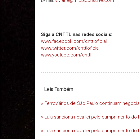
E-mail:
viviane@midiaconsulte.com
Siga a CNTTL nas redes sociais:
www.facebook.com/cnttloficial
www.twitter.com/cnttloficial
www.youtube.com/cnttl
Leia Também
» Ferroviários de São Paulo continuam negoc
» Lula sanciona nova lei pelo cumprimento do 
» Lula sanciona nova lei pelo cumprimento do 