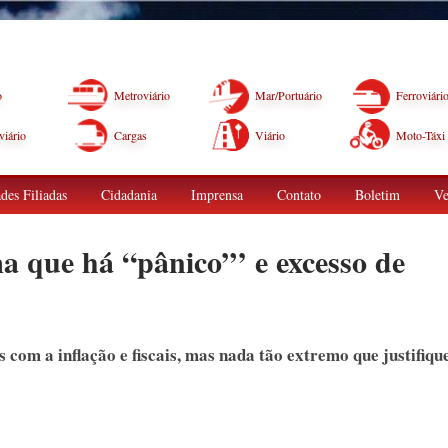
o
Metroviário
Mar/Portuário
Ferroviári
iário
Cargas
Viário
Moto-Táxi
des Filiadas
Cidadania
Imprensa
Contato
Boletim
Ve
a que há “pânico”’ e excesso de
 com a inflação e fiscais, mas nada tão extremo que justifiqu