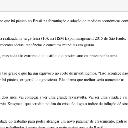
e que há pânico no Brasil na formulação e adoção de medidas econômicas co
tra realizada na terça-feira (10), na HSM Expomanagement 2015 de São Paulo,
 recentes ideias, tendências e conceitos mundiais em gestão.
ais, mas nada tão extremo que justifique o pessimismo ou pressuponha uma
 tão grave e que há um equívoco no corte de investimentos. “Isso acontece não
e há pânico, exagero”, diagnosticou. Ele afirma que melhor seria aumentar as
 dois anos, vai começar a ver uma grande reviravolta. Vai ser uma virada e vai
eviu Krugman, que acredita no fim da crise tão logo o índice de inflação dê sina
vidade do trabalho para poder alcançar um novo patamar de crescimento, padrão
por trabalhador é quase duas vezes e meio maior que o do Brasil.