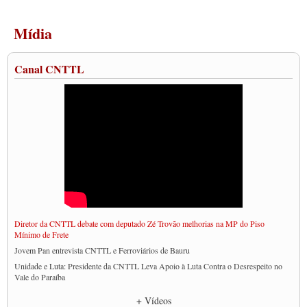
Mídia
Canal CNTTL
Diretor da CNTTL debate com deputado Zé Trovão melhorias na MP do Piso
Mínimo de Frete
Jovem Pan entrevista CNTTL e Ferroviários de Bauru
Unidade e Luta: Presidente da CNTTL Leva Apoio à Luta Contra o Desrespeito no
Vale do Paraíba
Empresas divulgam fake news para burlar lei do Piso Mínimo de Frete
+ Vídeos