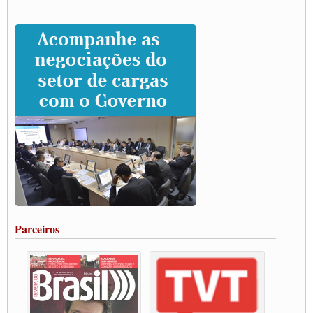
CNTTL e entidades dos caminhoneiros conversam com governo Lula sobre pautas
da categoria
Caminhoneiros prometem paralisação e cobram diálogo com Lula
CNTTL e lideranças de caminhoneiros participam de debate sobre saúde nas
rodovias
Paulinho e Litti debatem política global para transporte rodoviário de cargas na
SUTCRA no Uruguai
Grande Conquista da Categoria transporte de Cargas e Caminhoneiros Autonomos
ENCONTRO INTERNACIONAL EM APOIO A CLASSE TRABALHADORA
DO BRASIL E A ELEIÇÃO 2022
Carta às Brasileiras e aos Brasileiros em Defesa do Estado Democrático de Direito
Paulinho, presidente da CNTTL, faz balanço do 3º Congresso da CNTTL
Caminhoneiros aprovam greve a partir do 1º de novembro
Rodoviários de Feira Santana fazem Assembleia para avaliar proposta de reajuste
salarial
Portuários de Rio Grande fazem paralisação pela vacina
Parceiros
Vacina Já: Lockdown de 24 horas dos trabalhadores em transportes está mantido,
destaca Paulinho
Condutores de Guarulhos farão greve sanitária nesta terça-feira (20)
Paralisação dos Caminhoneiros na #BR285, entrocamento que liga o Mercosul ao
Rio Grande
Caminhoneiros bloqueiam duas faixas na Castello Branco e fazem protesto