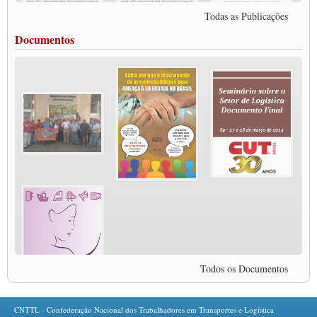
internacional que visa pressionar as plataformas digitais por melhores condições de
Todas as Publicações
trabalho.
MODAL-LIVE #5 IMPACTOS DA COVID-19 NO TRABALHO VIÁRIO
Documentos
(15/06/2020)
MODAL-LIVE #5 IMPACTOS DA COVID-19 NO TRABALHO VIÁRIO
(15/06/2020)
MODAL-LIVE #4 A privatização da gestão portuária e a Pandemia (9/06/2020)
MODAL-LIVE #4 A privatização da gestão portuária e a Pandemia (9/06/2020)
MODAL-LIVE #3 Impactos da COVID-19 na aviação (8/06/2020)
MODAL-LIVE #3 Impactos da COVID-19 na aviação (8/06/2020)
MODAL-LIVE #3 Impactos da COVID-19 na aviação (8/06/2020)
MODAL-LIVE #3 Impactos da COVID-19 na aviação (8/06/2020)
MODAL-LIVE #2 Os Impactos da COVID-19 no Trabalho Metroferroviário
(2/06/2020)
MODAL-LIVE #1 Data-base da categoria rodoviária e a pandemia de COVID-19
(1/06/2020)
Paulinho, presidente da CNTTL, fala sobre a Greve dos Caminhoneiros anunciada
para o dia 16/12/2019
Todos os Documentos
Paulinho - Presidente da CNTTL
Damaso Dias - RUTA 100 - México
Edel Maria Briones - FENOPADER - Equador
CNTTL - Confederação Nacional dos Trabalhadores em Transportes e Logística