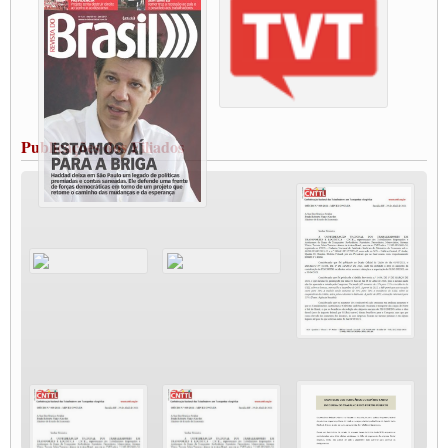
Paralisação dos Caminhoneiros na #BR285, entrocamento que liga o Mercosul ao
Rio Grande
Caminhoneiros bloqueiam duas faixas na Castello Branco e fazem protesto
Modal-Live #13 Aumento da Violência Contra Mulher e o Adoecimento da Classe
Trabalhadora em Tempos de Pandemia
MODAL-LIVE#12 POLÍTICAS PÚBLICAS DE TRANSPORTE PARA A
CLASSE TRABALHADORA E ELEIÇÕES NA PANDEMIA
Publicações dos Filiados
MODAL-LIVE#11 POLÍTICAS PÚBLICAS DE TRANSPORTE
JUVENTUDE DO TRANSPORTE: POR QUE DEVEMOS NOS ORGANIZAR?
Fabio Primo testa positivo para Coronavírus, mas está bem de saúde
Modal-Live#9 Quais são os direitos dos trabalhador@s que contraem a Covid-19 na
pandemia?
Participe da Campanha Fora Bolsonaro
CNTTL e FECOOTAC apoiam Campanha de testes de COVID-19 para
caminhoneiros
MODAL-LIVE#8 - Lideranças sindicais da CNTTL, CGTB e dos caminhoneiros
autônomos e celetistas irão abordar as lutas dos caminhoneiros e os impactos da
pandemia no setor de cargas e nos direitos.
O PAPEL DA ITF E FUTAC NAS LUTAS, EMPREGO, DIREITOS EM
ESCALA GLOBAL E DA DEFESA DA VIDA
Modal-Live #6: Com participação especial do professor da Unisinos e Doutor em
Ciências da Comunicação da USP, Rafael Grohmann, que coordena uma pesquisa