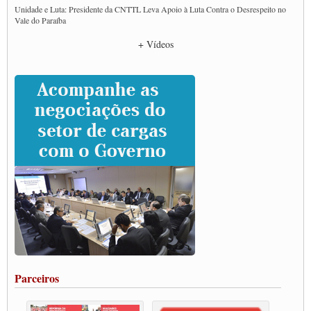
Unidade e Luta: Presidente da CNTTL Leva Apoio à Luta Contra o Desrespeito no
Vale do Paraíba
Empresas divulgam fake news para burlar lei do Piso Mínimo de Frete
+ Vídeos
CNTTL e entidades dos caminhoneiros conversam com governo Lula sobre pautas
da categoria
Caminhoneiros prometem paralisação e cobram diálogo com Lula
CNTTL e lideranças de caminhoneiros participam de debate sobre saúde nas
rodovias
Paulinho e Litti debatem política global para transporte rodoviário de cargas na
SUTCRA no Uruguai
Grande Conquista da Categoria transporte de Cargas e Caminhoneiros Autonomos
ENCONTRO INTERNACIONAL EM APOIO A CLASSE TRABALHADORA
DO BRASIL E A ELEIÇÃO 2022
Carta às Brasileiras e aos Brasileiros em Defesa do Estado Democrático de Direito
Paulinho, presidente da CNTTL, faz balanço do 3º Congresso da CNTTL
Caminhoneiros aprovam greve a partir do 1º de novembro
Rodoviários de Feira Santana fazem Assembleia para avaliar proposta de reajuste
salarial
Portuários de Rio Grande fazem paralisação pela vacina
Parceiros
Vacina Já: Lockdown de 24 horas dos trabalhadores em transportes está mantido,
destaca Paulinho
Condutores de Guarulhos farão greve sanitária nesta terça-feira (20)