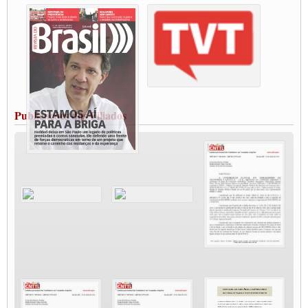
Condutores de Guarulhos farão greve sanitária nesta terça-feira (20)
Paralisação dos Caminhoneiros na #BR285, entrocamento que liga o Mercosul ao
Rio Grande
Caminhoneiros bloqueiam duas faixas na Castello Branco e fazem protesto
Modal-Live #13 Aumento da Violência Contra Mulher e o Adoecimento da Classe
Trabalhadora em Tempos de Pandemia
MODAL-LIVE#12 POLÍTICAS PÚBLICAS DE TRANSPORTE PARA A
CLASSE TRABALHADORA E ELEIÇÕES NA PANDEMIA
Publicações dos Filiados
MODAL-LIVE#11 POLÍTICAS PÚBLICAS DE TRANSPORTE
JUVENTUDE DO TRANSPORTE: POR QUE DEVEMOS NOS ORGANIZAR?
Fabio Primo testa positivo para Coronavírus, mas está bem de saúde
Modal-Live#9 Quais são os direitos dos trabalhador@s que contraem a Covid-19 na
pandemia?
Participe da Campanha Fora Bolsonaro
CNTTL e FECOOTAC apoiam Campanha de testes de COVID-19 para
caminhoneiros
MODAL-LIVE#8 - Lideranças sindicais da CNTTL, CGTB e dos caminhoneiros
autônomos e celetistas irão abordar as lutas dos caminhoneiros e os impactos da
pandemia no setor de cargas e nos direitos.
O PAPEL DA ITF E FUTAC NAS LUTAS, EMPREGO, DIREITOS EM
ESCALA GLOBAL E DA DEFESA DA VIDA
Modal-Live #6: Com participação especial do professor da Unisinos e Doutor em