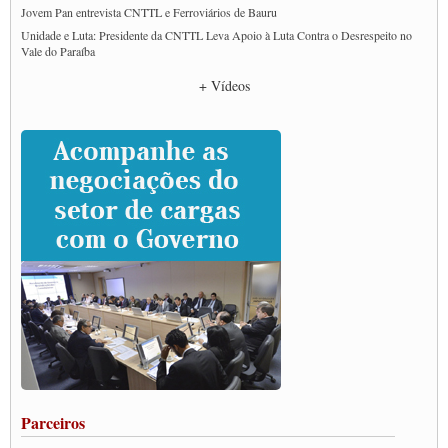
Jovem Pan entrevista CNTTL e Ferroviários de Bauru
Unidade e Luta: Presidente da CNTTL Leva Apoio à Luta Contra o Desrespeito no
Vale do Paraíba
Empresas divulgam fake news para burlar lei do Piso Mínimo de Frete
+ Vídeos
CNTTL e entidades dos caminhoneiros conversam com governo Lula sobre pautas
da categoria
Caminhoneiros prometem paralisação e cobram diálogo com Lula
CNTTL e lideranças de caminhoneiros participam de debate sobre saúde nas
rodovias
Paulinho e Litti debatem política global para transporte rodoviário de cargas na
SUTCRA no Uruguai
Grande Conquista da Categoria transporte de Cargas e Caminhoneiros Autonomos
ENCONTRO INTERNACIONAL EM APOIO A CLASSE TRABALHADORA
DO BRASIL E A ELEIÇÃO 2022
Carta às Brasileiras e aos Brasileiros em Defesa do Estado Democrático de Direito
Paulinho, presidente da CNTTL, faz balanço do 3º Congresso da CNTTL
Caminhoneiros aprovam greve a partir do 1º de novembro
Rodoviários de Feira Santana fazem Assembleia para avaliar proposta de reajuste
salarial
Portuários de Rio Grande fazem paralisação pela vacina
Parceiros
Vacina Já: Lockdown de 24 horas dos trabalhadores em transportes está mantido,
destaca Paulinho